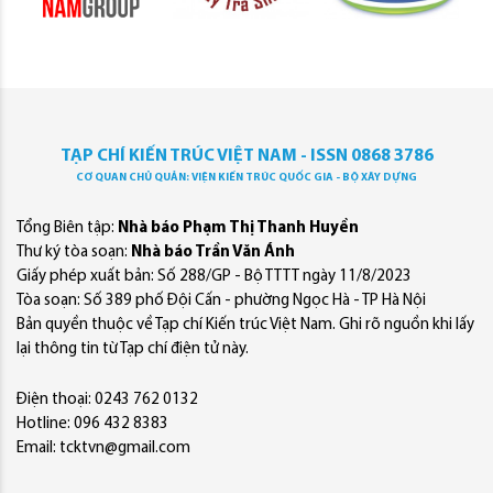
TẠP CHÍ KIẾN TRÚC VIỆT NAM - ISSN 0868 3786
CƠ QUAN CHỦ QUẢN: VIỆN KIẾN TRÚC QUỐC GIA - BỘ XÂY DỰNG
Tổng Biên tập:
Nhà báo Phạm Thị Thanh Huyền
Thư ký tòa soạn:
Nhà báo Trần Văn Ánh
Giấy phép xuất bản: Số 288/GP - Bộ TTTT ngày 11/8/2023
Tòa soạn: Số 389 phố Đội Cấn - phường Ngọc Hà - TP Hà Nội
Bản quyền thuộc về Tạp chí Kiến trúc Việt Nam. Ghi rõ nguồn khi lấy
lại thông tin từ Tạp chí điện tử này.
Điện thoại: 0243 762 0132
Hotline: 096 432 8383
Email: tcktvn@gmail.com