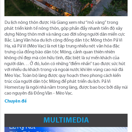
Du lịch nông thôn được Hà Giang xem như “mỏ vàng” trong
phát triển kinh tế nông thôn, góp phần đẩy nhanh tiến độ xây
dựng Nông thôn mới và nâng cao đời sống người dân miền cực
Bắc. Làng Văn hóa du lịch cộng đồng dân tộc Mông thôn Pả Vi
Hạ, xã Pả Vi (Mèo Vạc) là nơi tập trung nhiều nét văn hóa đặc
trưng của đồng bào dân tộc Mông, cảnh quan thiên nhiên
không chỉ đẹp mà còn hữu tình, đặc biệt là sự mến khách của
người dân… Ở đó, luôn có những “điểm nhấn” tạo được sức hút
với nhiều du khách trong và ngoài nước khi lên vùng cao núi đá
Mèo Vạc. Toàn bộ làng được quy hoạch theo phong cách kiến
trúc của người dân tộc Mông để phát triển du lịch. Pả Vi
Homestay là ngôi nhà nằm trong làng, được bao bọc bởi dãy núi
cao nguyên đá Đồng Văn - Mèo Vạc.
Chuyên đề
MULTIMEDIA