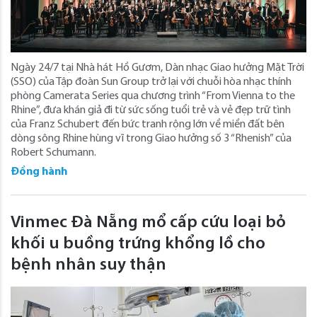
Ngày 24/7 tại Nhà hát Hồ Gươm, Dàn nhạc Giao hưởng Mặt Trời
(SSO) của Tập đoàn Sun Group trở lại với chuỗi hòa nhạc thính
phòng Camerata Series qua chương trình “From Vienna to the
Rhine”, đưa khán giả đi từ sức sống tuổi trẻ và vẻ đẹp trữ tình
của Franz Schubert đến bức tranh rộng lớn về miền đất bên
dòng sông Rhine hùng vĩ trong Giao hưởng số 3 “Rhenish” của
Robert Schumann.
Đồng hành
Vinmec Đà Nẵng mổ cấp cứu loại bỏ
khối u buồng trứng khổng lồ cho
bệnh nhân suy thận