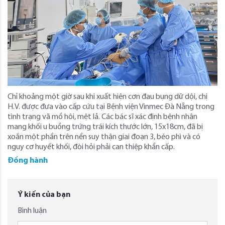
Chỉ khoảng một giờ sau khi xuất hiện cơn đau bụng dữ dội, chị
H.V. được đưa vào cấp cứu tại Bệnh viện Vinmec Đà Nẵng trong
tình trạng vã mồ hôi, mệt lả. Các bác sĩ xác định bệnh nhân
mang khối u buồng trứng trái kích thước lớn, 15x18cm, đã bị
xoắn một phần trên nền suy thận giai đoạn 3, béo phì và có
nguy cơ huyết khối, đòi hỏi phải can thiệp khẩn cấp.
Đồng hành
Ý kiến của bạn
Bình luận