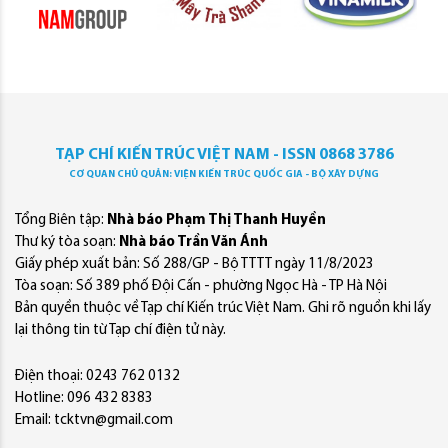
TẠP CHÍ KIẾN TRÚC VIỆT NAM - ISSN 0868 3786
CƠ QUAN CHỦ QUẢN: VIỆN KIẾN TRÚC QUỐC GIA - BỘ XÂY DỰNG
Tổng Biên tập:
Nhà báo Phạm Thị Thanh Huyền
Thư ký tòa soạn:
Nhà báo Trần Văn Ánh
Giấy phép xuất bản: Số 288/GP - Bộ TTTT ngày 11/8/2023
Tòa soạn: Số 389 phố Đội Cấn - phường Ngọc Hà - TP Hà Nội
Bản quyền thuộc về Tạp chí Kiến trúc Việt Nam. Ghi rõ nguồn khi lấy
lại thông tin từ Tạp chí điện tử này.
Điện thoại: 0243 762 0132
Hotline: 096 432 8383
Email: tcktvn@gmail.com