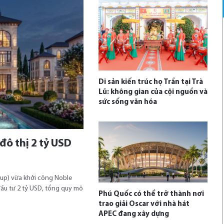
Di sản kiến trúc họ Trần tại Trà
Lũ: không gian của cội nguồn và
sức sống văn hóa
đô thị 2 tỷ USD
up) vừa khởi công Noble
 đầu tư 2 tỷ USD, tổng quy mô
Phú Quốc có thể trở thành nơi
trao giải Oscar với nhà hát
APEC đang xây dựng