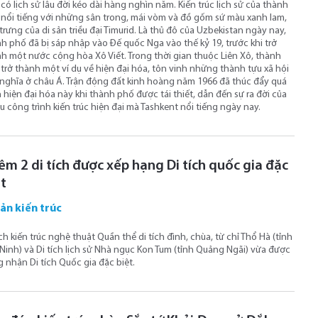
có lịch sử lâu đời kéo dài hàng nghìn năm. Kiến trúc lịch sử của thành
nổi tiếng với những sân trong, mái vòm và đồ gốm sứ màu xanh lam,
trưng của di sản triều đại Timurid. Là thủ đô của Uzbekistan ngày nay,
h phố đã bị sáp nhập vào Đế quốc Nga vào thế kỷ 19, trước khi trở
h một nước cộng hòa Xô Viết. Trong thời gian thuộc Liên Xô, thành
trở thành một ví dụ về hiện đại hóa, tôn vinh những thành tựu xã hội
nghĩa ở châu Á. Trận động đất kinh hoàng năm 1966 đã thúc đẩy quá
h hiện đại hóa này khi thành phố được tái thiết, dẫn đến sự ra đời của
u công trình kiến ​​trúc hiện đại mà Tashkent nổi tiếng ngày nay.
êm 2 di tích được xếp hạng Di tích quốc gia đặc
ệt
sản kiến trúc
ích kiến trúc nghệ thuật Quần thể di tích đình, chùa, từ chỉ Thổ Hà (tỉnh
Ninh) và Di tích lịch sử Nhà ngục Kon Tum (tỉnh Quảng Ngãi) vừa được
 nhận Di tích Quốc gia đặc biệt.