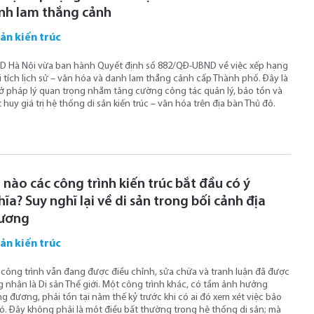
nh lam thắng cảnh
sản kiến trúc
 Hà Nội vừa ban hành Quyết định số 882/QĐ-UBND về việc xếp hạng
i tích lịch sử – văn hóa và danh lam thắng cảnh cấp Thành phố. Đây là
ở pháp lý quan trọng nhằm tăng cường công tác quản lý, bảo tồn và
 huy giá trị hệ thống di sản kiến trúc – văn hóa trên địa bàn Thủ đô.
 nào các công trình kiến ​​trúc bắt đầu có ý
ĩa? Suy nghĩ lại về di sản trong bối cảnh địa
ương
sản kiến trúc
công trình vẫn đang được điều chỉnh, sửa chữa và tranh luận đã được
 nhận là Di sản Thế giới. Một công trình khác, có tầm ảnh hưởng
g đương, phải tồn tại năm thế kỷ trước khi có ai đó xem xét việc bảo
ó. Đây không phải là một điều bất thường trong hệ thống di sản; mà