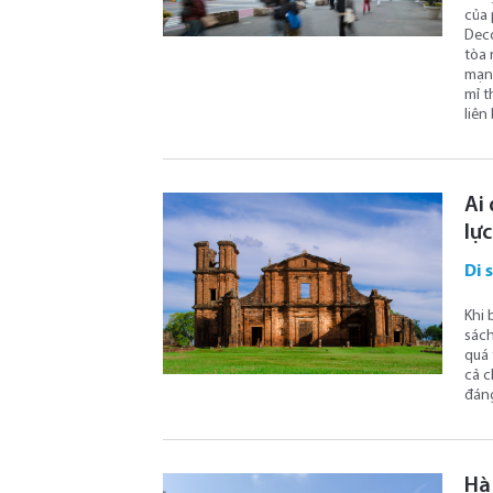
của 
Deco
tòa 
mạnh
mỉ t
liên
Ai
lực
Di 
Khi 
sách
quá 
cả c
đáng
Hà 