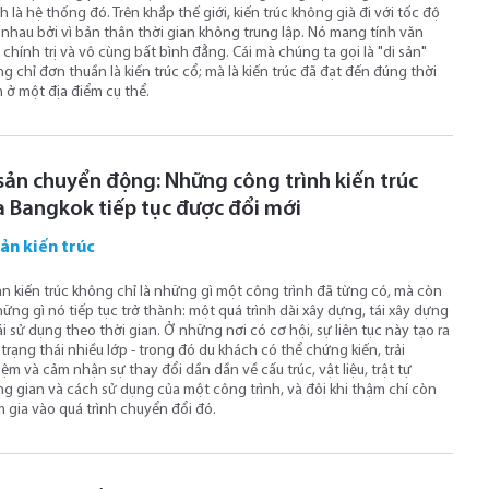
h là hệ thống đó. Trên khắp thế giới, kiến ​​trúc không già đi với tốc độ
nhau bởi vì bản thân thời gian không trung lập. Nó mang tính văn
 chính trị và vô cùng bất bình đẳng. Cái mà chúng ta gọi là "di sản"
g chỉ đơn thuần là kiến ​​trúc cổ; mà là kiến ​​trúc đã đạt đến đúng thời
 ở một địa điểm cụ thể.
sản chuyển động: Những công trình kiến ​​trúc
a Bangkok tiếp tục được đổi mới
sản kiến trúc
ản kiến ​​trúc không chỉ là những gì một công trình đã từng có, mà còn
hững gì nó tiếp tục trở thành: một quá trình dài xây dựng, tái xây dựng
ái sử dụng theo thời gian. Ở những nơi có cơ hội, sự liên tục này tạo ra
trạng thái nhiều lớp - trong đó du khách có thể chứng kiến, trải
ệm và cảm nhận sự thay đổi dần dần về cấu trúc, vật liệu, trật tự
g gian và cách sử dụng của một công trình, và đôi khi thậm chí còn
 gia vào quá trình chuyển đổi đó.