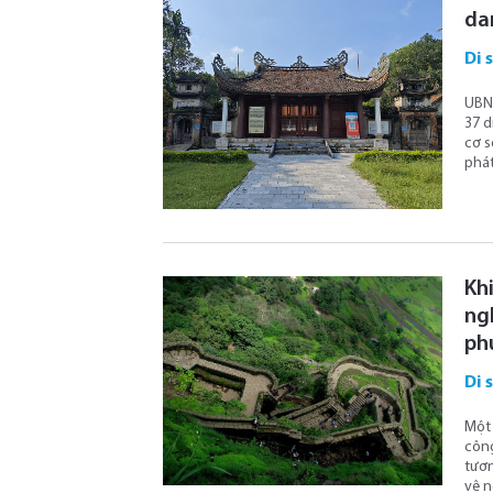
da
Di 
UBND
37 d
cơ s
phát
Khi
ngh
ph
Di 
Một 
công
tươn
vệ n