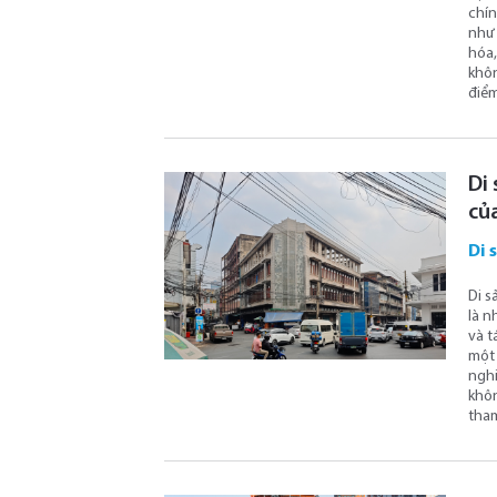
chín
như 
hóa,
khôn
điểm
Di 
củ
Di 
Di s
là n
và t
một 
nghi
khôn
tham