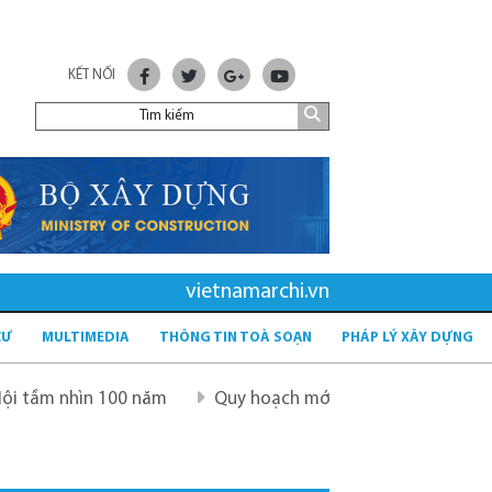
KẾT NỐI
vietnamarchi.vn
CƯ
MULTIMEDIA
THÔNG TIN TOÀ SOẠN
PHÁP LÝ XÂY DỰNG
 100 năm
Quy hoạch mới sau sáp nhập tỉnh - tầm nhìn và