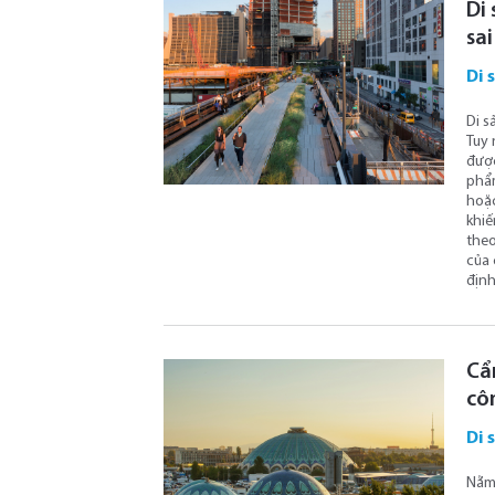
Di 
sai
Di 
Di s
Tuy 
được
phẩm
hoặc
khiế
theo
của 
định
Cẩ
côn
Di 
Nằm 