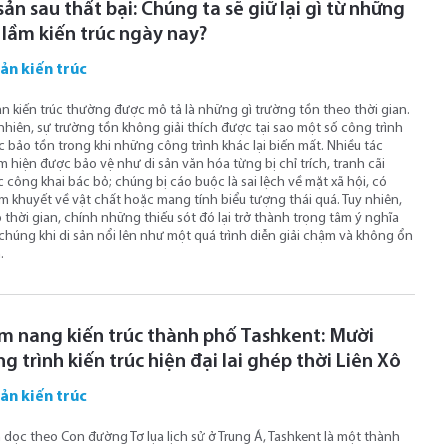
sản sau thất bại: Chúng ta sẽ giữ lại gì từ những
 lầm kiến ​​trúc ngày nay?
sản kiến trúc
ản kiến ​​trúc thường được mô tả là những gì trường tồn theo thời gian.
nhiên, sự trường tồn không giải thích được tại sao một số công trình
 bảo tồn trong khi những công trình khác lại biến mất. Nhiều tác
 hiện được bảo vệ như di sản văn hóa từng bị chỉ trích, tranh cãi
 công khai bác bỏ; chúng bị cáo buộc là sai lệch về mặt xã hội, có
m khuyết về vật chất hoặc mang tính biểu tượng thái quá. Tuy nhiên,
 thời gian, chính những thiếu sót đó lại trở thành trọng tâm ý nghĩa
chúng khi di sản nổi lên như một quá trình diễn giải chậm và không ổn
.
m nang kiến ​​trúc thành phố Tashkent: Mười
g trình kiến ​​trúc hiện đại lai ghép thời Liên Xô
sản kiến trúc
dọc theo Con đường Tơ lụa lịch sử ở Trung Á, Tashkent là một thành