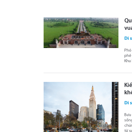
Qu
vua
Di 
Phó 
phê 
Khu 
Ki
kh
Di 
Bưu 
sống
chún
từ s