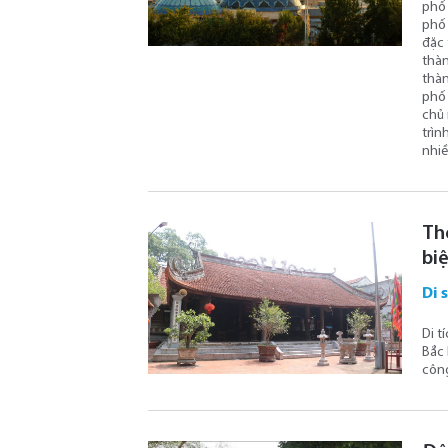
phố 
phố 
đặc 
thàn
thàn
phố 
chủ 
trìn
nhiề
Th
bi
Di 
Di t
Bắc 
công