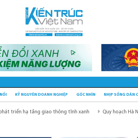
 NỐI
KỶ NGUYÊN DOANH NGHIỆP
GÓC NHÌN
NHỊP SỐNG DÂN 
ạ tầng giao thông tĩnh xanh
Quy hoạch Hà Nội tầm nhìn