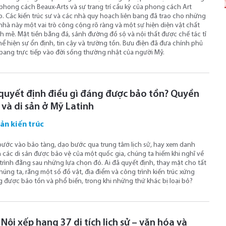
phong cách Beaux-Arts và sự trang trí cầu kỳ của phong cách Art
. Các kiến ​​trúc sư và các nhà quy hoạch liên bang đã trao cho những
nhà này một vai trò công cộng rõ ràng và một sự hiện diện vật chất
 mẽ. Mặt tiền bằng đá, sảnh đường đồ sộ và nội thất được chế tác tỉ
hể hiện sự ổn định, tin cậy và trường tồn. Bưu điện đã đưa chính phủ
 bang trực tiếp vào đời sống thường nhật của người Mỹ.
 quyết định điều gì đáng được bảo tồn? Quyền
 và di sản ở Mỹ Latinh
sản kiến trúc
bước vào bảo tàng, dạo bước qua trung tâm lịch sử, hay xem danh
 các di sản được bảo vệ của một quốc gia, chúng ta hiếm khi nghĩ về
trình đằng sau những lựa chọn đó. Ai đã quyết định, thay mặt cho tất
húng ta, rằng một số đồ vật, địa điểm và công trình kiến ​​trúc xứng
 được bảo tồn và phổ biến, trong khi những thứ khác bị loại bỏ?
Nội xếp hạng 37 di tích lịch sử – văn hóa và