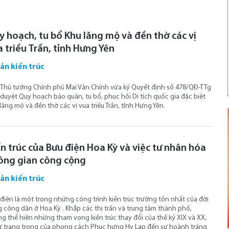
y hoạch, tu bổ Khu lăng mộ và đền thờ các vị
 triều Trần, tỉnh Hưng Yên
sản kiến trúc
Thủ tướng Chính phủ Mai Văn Chính vừa ký Quyết định số 478/QĐ-TTg
duyệt Quy hoạch bảo quản, tu bổ, phục hồi Di tích quốc gia đặc biệt
lăng mộ và đền thờ các vị vua triều Trần, tỉnh Hưng Yên.
ến trúc của Bưu điện Hoa Kỳ và việc tư nhân hóa
ông gian công cộng
sản kiến trúc
điện là một trong những công trình kiến ​​trúc trường tồn nhất của đời
 công dân ở Hoa Kỳ . Khắp các thị trấn và trung tâm thành phố,
g thể hiện những tham vọng kiến ​​trúc thay đổi của thế kỷ XIX và XX,
ự trang trọng của phong cách Phục hưng Hy Lạp đến sự hoành tráng