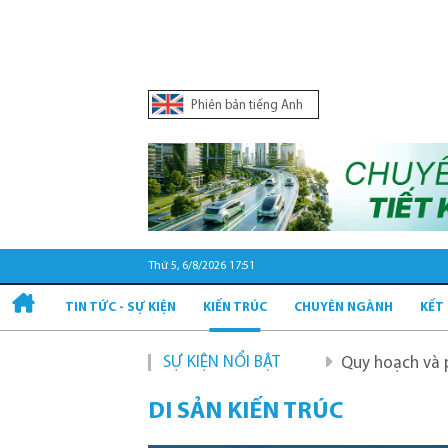
Phiên bản tiếng Anh
Thứ 5, 6/8/2026 17:51
TIN TỨC - SỰ KIỆN
KIẾN TRÚC
CHUYÊN NGÀNH
KẾT
SỰ KIỆN NỔI BẬT
Quy hoạch và phát triển h
DI SẢN KIẾN TRÚC