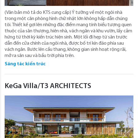
(Văn bản mô tả do KTS cung cấp) Ý tưởng về một ngôi nhà
trong một căn phòng hình chữ nhật lớn không hấp dẫn chúng
tôi. Thiết kế gợi lên những đặc điểm mang tính biểu tượng quen
thuộc của sân thượng, hiên nhà, vách ngăn và khu vườn, lấy cảm
hứng từ thời kỳ kiến ​​trúc hiện sinh. Một lối đi hẹp từ sân trước
dẫn đến cửa chính của ngôi nhà, được bố trí kín đáo phía sau
vách ngăn. Bước lên cầu thang, không gian sinh hoạt rộng rãi,
mở ra sân sau và bầu trời phía trên.
Sáng tác kiến trúc
KeGa Villa/T3 ARCHITECTS