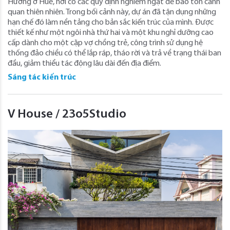
Hương ở Huế, nơi có các quy định nghiêm ngặt để bảo tồn cảnh
quan thiên nhiên. Trong bối cảnh này, dự án đã tận dụng những
hạn chế đó làm nền tảng cho bản sắc kiến ​​trúc của mình. Được
thiết kế như một ngôi nhà thứ hai và một khu nghỉ dưỡng cao
cấp dành cho một cặp vợ chồng trẻ, công trình sử dụng hệ
thống đảo chiều có thể lắp ráp, tháo rời và trả về trạng thái ban
đầu, giảm thiểu tác động lâu dài đến địa điểm.
Sáng tác kiến trúc
V House / 23o5Studio