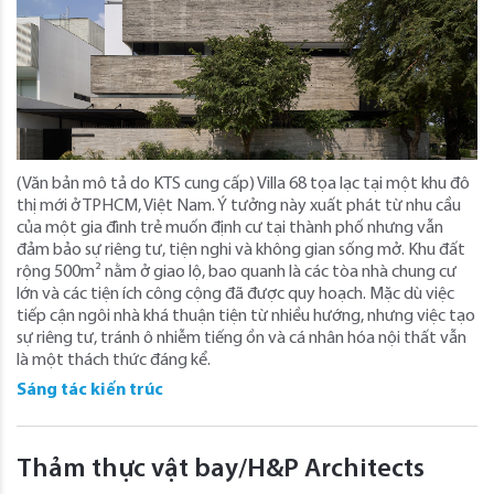
(Văn bản mô tả do KTS cung cấp) Villa 68 tọa lạc tại một khu đô
thị mới ở TPHCM, Việt Nam. Ý tưởng này xuất phát từ nhu cầu
của một gia đình trẻ muốn định cư tại thành phố nhưng vẫn
đảm bảo sự riêng tư, tiện nghi và không gian sống mở. Khu đất
rộng 500m² nằm ở giao lộ, bao quanh là các tòa nhà chung cư
lớn và các tiện ích công cộng đã được quy hoạch. Mặc dù việc
tiếp cận ngôi nhà khá thuận tiện từ nhiều hướng, nhưng việc tạo
sự riêng tư, tránh ô nhiễm tiếng ồn và cá nhân hóa nội thất vẫn
là một thách thức đáng kể.
Sáng tác kiến trúc
Thảm thực vật bay/H&P Architects