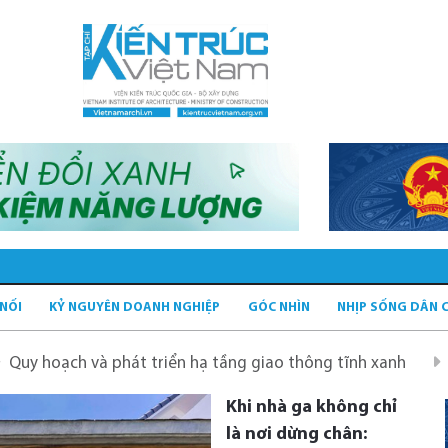
 NỐI
KỶ NGUYÊN DOANH NGHIỆP
GÓC NHÌN
NHỊP SỐNG DÂN 
át triển hạ tầng giao thông tĩnh xanh
Quy hoạch Hà Nộ
Khi nhà ga không chỉ
là nơi dừng chân: