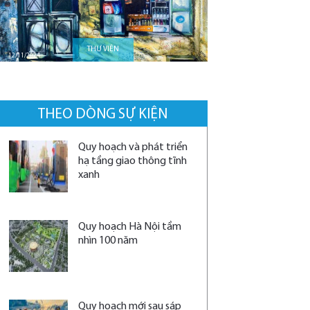
Brasler - Cuộc cách mạng “xanh” hóa nhà ở xã hội từ thiết bị 
THƯ VIỆN
05/01/2026
12/11/2024
THEO DÒNG SỰ KIỆN
Quy hoạch và phát triển
hạ tầng giao thông tĩnh
xanh
Quy hoạch Hà Nội tầm
nhìn 100 năm
Quy hoạch mới sau sáp