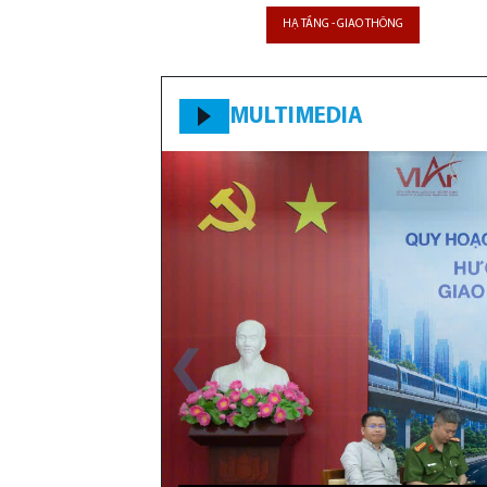
HẠ TẦNG - GIAO THÔNG
MULTIMEDIA