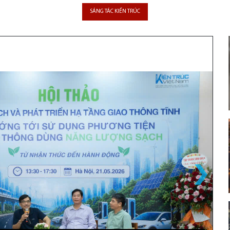
chào mừng Đại hội
SÁNG TÁC KIẾN TRÚC
Đại biểu toàn quốc
Hội Nghệ sĩ Sân khấu
Việt Nam
Kết nối văn nghệ sĩ,
lan tỏa cảm hứng
sáng tác về Phật
hoàng Trần Nhân
Tông và Ngọa Vân
Bỏ giấy phép xây
dựng: Góc nhìn từ
thực tiễn và chính
sách