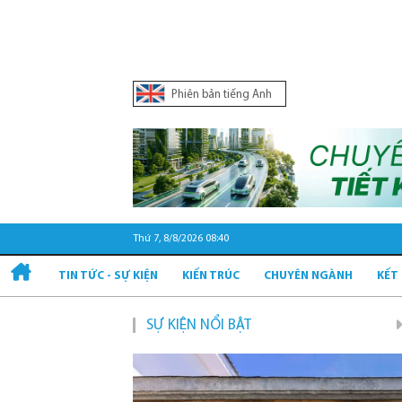
Phiên bản tiếng Anh
Thứ 7, 8/8/2026 08:40
TIN TỨC - SỰ KIỆN
KIẾN TRÚC
CHUYÊN NGÀNH
KẾT
SỰ KIỆN NỔI BẬT
Quy hoạch và ph