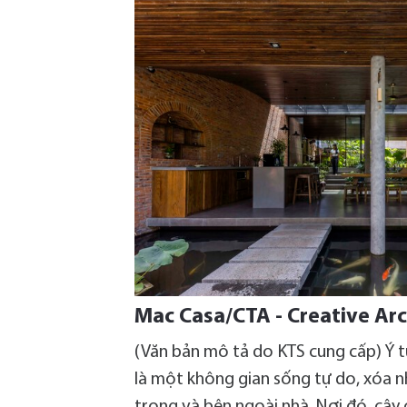
Mac Casa/CTA - Creative Arc
(Văn bản mô tả do KTS cung cấp) Ý 
là một không gian sống tự do, xóa n
trong và bên ngoài nhà. Nơi đó, cây 