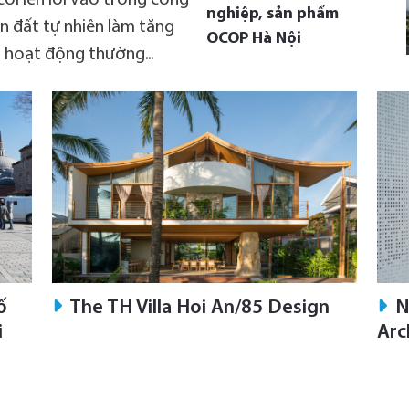
nghiệp, sản phẩm
ền đất tự nhiên làm tăng
OCOP Hà Nội
ọi hoạt động thường...
Sự kiện AI-Ready
Workforce 2026: Đưa
AI vào vận hành
doanh nghiệp
Góp ý Luật Kinh
doanh bất động sản
2023 hướng tới khơi
thông nguồn lực,
ố
The TH Villa Hoi An/85 Design
N
phát triển bền vững
i
Arc
Biểu diễn vở cải lương
“Trần Nhân Tông”