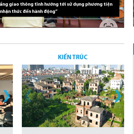
tầng giao thông tĩnh hướng tới sử dụng phương tiện
Sửa Luật Kiến trúc:
 nhận thức đến hành động”
Đẩy mạnh phân cấp,
cắt giảm thủ tục,
chuyển từ tiền kiểm
sang hậu kiểm
KIẾN TRÚC