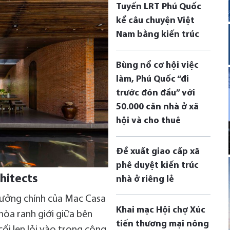
Tuyến LRT Phú Quốc
kể câu chuyện Việt
Nam bằng kiến trúc
Bùng nổ cơ hội việc
làm, Phú Quốc “đi
trước đón đầu” với
50.000 căn nhà ở xã
hội và cho thuê
Đề xuất giao cấp xã
phê duyệt kiến trúc
hitects
nhà ở riêng lẻ
tưởng chính của Mac Casa
Khai mạc Hội chợ Xúc
hòa ranh giới giữa bên
tiến thương mại nông
cối len lỏi vào trong công