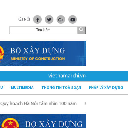
KẾT NỐI
vietnamarchi.vn
CƯ
MULTIMEDIA
THÔNG TIN TOÀ SOẠN
PHÁP LÝ XÂY DỰNG
i tầm nhìn 100 năm
Quy hoạch mới sau sáp nhập tỉnh - t