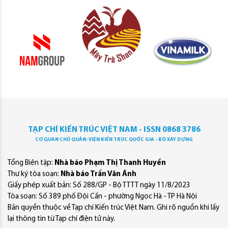
TẠP CHÍ KIẾN TRÚC VIỆT NAM - ISSN 0868 3786
CƠ QUAN CHỦ QUẢN: VIỆN KIẾN TRÚC QUỐC GIA - BỘ XÂY DỰNG
Tổng Biên tập:
Nhà báo Phạm Thị Thanh Huyền
Thư ký tòa soạn:
Nhà báo Trần Văn Ánh
Giấy phép xuất bản: Số 288/GP - Bộ TTTT ngày 11/8/2023
Tòa soạn: Số 389 phố Đội Cấn - phường Ngọc Hà - TP Hà Nội
Bản quyền thuộc về Tạp chí Kiến trúc Việt Nam. Ghi rõ nguồn khi lấy
lại thông tin từ Tạp chí điện tử này.