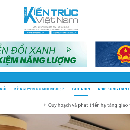
 NỐI
KỶ NGUYÊN DOANH NGHIỆP
GÓC NHÌN
NHỊP SỐNG DÂN 
Quy hoạch và phát triển hạ tầng giao thông tĩnh xanh