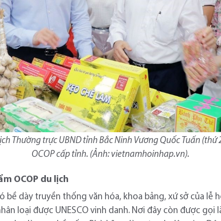
ịch Thường trực UBND tỉnh Bắc Ninh Vương Quốc Tuấn (thứ 2
OCOP cấp tỉnh. (Ảnh: vietnamhoinhap.vn).
hẩm OCOP du lịch
có bề dày truyền thống văn hóa, khoa bảng, xứ sở của lễ 
a nhân loại được UNESCO vinh danh. Nơi đây còn được gọi 