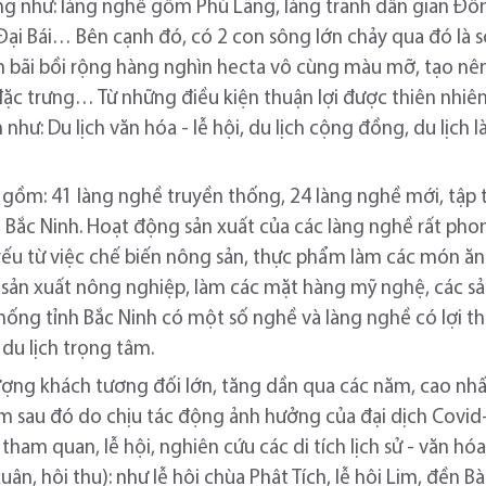
ng như: làng nghề gốm Phù Lãng, làng tranh dân gian Đô
Đại Bái… Bên cạnh đó, có 2 con sông lớn chảy qua đó là
nh bãi bồi rộng hàng nghìn hecta vô cùng màu mỡ, tạo nê
 trưng… Từ những điều kiện thuận lợi được thiên nhiên 
ch như: Du lịch văn hóa - lễ hội, du lịch cộng đồng, du lịch
…
, gồm: 41 làng nghề truyền thống, 24 làng nghề mới, tập
 Bắc Ninh. Hoạt động sản xuất của các làng nghề rất ph
yếu từ việc chế biến nông sản, thực phẩm làm các món ăn 
 sản xuất nông nghiệp, làm các mặt hàng mỹ nghệ, các sả
hống tỉnh Bắc Ninh có một số nghề và làng nghề có lợi thế
 du lịch trọng tâm.
ng khách tương đối lớn, tăng dần qua các năm, cao nhất
m sau đó do chịu tác động ảnh hưởng của đại dịch Covid
tham quan, lễ hội, nghiên cứu các di tích lịch sử - văn h
uân, hội thu): như lễ hội chùa Phật Tích, lễ hội Lim, đền 