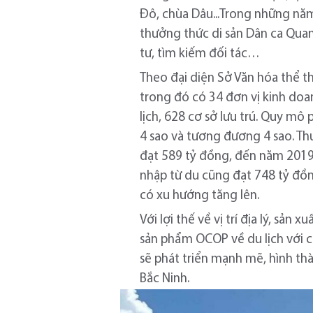
Đô, chùa Dâu...Trong những nă
thưởng thức di sản Dân ca Quan
tư, tìm kiếm đối tác…
Theo đại diện Sở Văn hóa thể th
trong đó có 34 đơn vị kinh doa
lịch, 628 cơ sở lưu trú. Quy mô
4 sao và tương đương 4 sao. Th
đạt 589 tỷ đồng, đến năm 2019
nhập từ du cũng đạt 748 tỷ đồ
có xu hướng tăng lên.
Với lợi thế về vị trí địa lý, sản
sản phẩm OCOP về du lịch với cá
sẽ phát triển mạnh mẽ, hình t
Bắc Ninh.