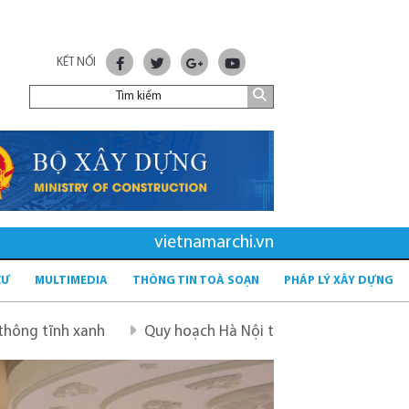
KẾT NỐI
vietnamarchi.vn
CƯ
MULTIMEDIA
THÔNG TIN TOÀ SOẠN
PHÁP LÝ XÂY DỰNG
Quy hoạch Hà Nội tầm nhìn 100 năm
Quy hoạch mới 