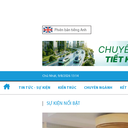
Phiên bản tiếng Anh
Chủ Nhật, 9/8/2026 13:14
TIN TỨC - SỰ KIỆN
KIẾN TRÚC
CHUYÊN NGÀNH
KẾT
SỰ KIỆN NỔI BẬT