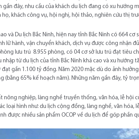
m gần đây, nhu cầu của khách du lịch đang có xu hướng 
 họ, khách công vụ, hội nghị, hội thảo, nghiên cứu thị t
ao và Du lịch Bắc Ninh, hiện nay tỉnh Bắc Ninh có 664 cơ s
nh lữ hành, vận chuyển khách, dịch vụ được công nhận đủ
 phòng lưu trú 8.955 phòng, có 04 cơ sở lưu trú đạt tiêu c
u nhập từ du lịch của tỉnh Bắc Ninh khá cao và xu hướng
 đạt gần 1.100 tỷ đồng. Năm 2020 mặc dù do ảnh hưởng
ng (bằng 65% kế hoạch năm). Những năm gần đây, tỷ trọ
 xuất nông nghiệp, làng nghề truyền thống, văn hóa, lễ hội c
c loại hình như: du lịch cộng đồng, làng nghề, văn hóa, l
hành được nhiều sản phẩm OCOP về du lịch để góp phần q