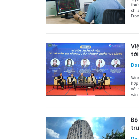
thực
chỉ 
Fron
Vi
tới
Doa
Sáng
hợp 
với 
vận 
Bộ 
tr
Doa