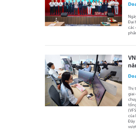
Doa
Ngày
Đại 
các 
phần
VN
nâ
Doa
Thị 
giai
chuy
tổng
(VFS
của 
Đây 
vượt