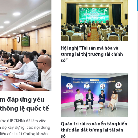
Hội nghị “Tài sản mã hóa và
tương lai thị trường tài chính
số”
ằm đáp ứng yêu
thông lệ quốc tế
ước (UBCKNN) đã làm việc
Quản trị rủi ro và nền tảng kiến
ến độ xây dựng, các nội dung
thức dẫn dắt tương lai tài sản
điều của Luật Chứng khoán.
số