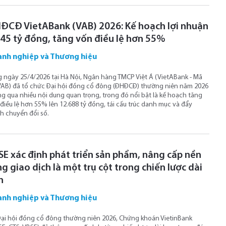
ĐCĐ VietABank (VAB) 2026: Kế hoạch lợi nhuận
945 tỷ đồng, tăng vốn điều lệ hơn 55%
nh nghiệp và Thương hiệu
 ngày 25/4/2026 tại Hà Nội, Ngân hàng TMCP Việt Á (VietABank - Mã
VAB) đã tổ chức Đại hội đồng cổ đông (ĐHĐCĐ) thường niên năm 2026
g qua nhiều nội dung quan trọng, trong đó nổi bật là kế hoạch tăng
điều lệ hơn 55% lên 12.688 tỷ đồng, tái cấu trúc danh mục và đẩy
 chuyển đổi số.
SE xác định phát triển sản phẩm, nâng cấp nền
g giao dịch là một trụ cột trong chiến lược dài
n
nh nghiệp và Thương hiệu
Đại hội đồng cổ đông thường niên 2026, Chứng khoán VietinBank