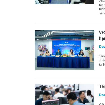
(HOS
tập 
triể
hàng
VF
hạ
Doa
Sáng
chứ
tại 
Th
Doa
Việc