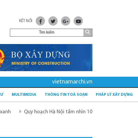
KẾT NỐI
vietnamarchi.vn
CƯ
MULTIMEDIA
THÔNG TIN TOÀ SOẠN
PHÁP LÝ XÂY DỰNG
 hoạch Hà Nội tầm nhìn 100 năm
Quy hoạch mới sau sáp