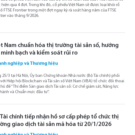
 hiện qua 4 đợt. Trong khi đó, cổ phiếu Việt Nam sẽ được loại khỏi rổ
số FTSE Frontier trong một đợt ngay kỳ rà soát hàng năm của FTSE
tier vào tháng 9/2026.
ệt Nam chuẩn hóa thị trường tài sản số, hướng
 minh bạch và kiểm soát rủi ro
nh nghiệp và Thương hiệu
 25/3 tại Hà Nội, Ủy ban Chứng khoán Nhà nước (Bộ Tài chính) phối
với Hiệp hội Blockchain và Tài sản số Việt Nam (VBA) tổ chức đối thoại
chủ đề “Thí điểm Sàn giao dịch Tài sản số: Cơ chế giám sát, Năng lực
hành và Chuẩn mực đầu tư”.
Tài chính tiếp nhận hồ sơ cấp phép tổ chức thị
ường giao dịch tài sản mã hóa từ 20/1/2026
nh nghiệp và Thương hiệu