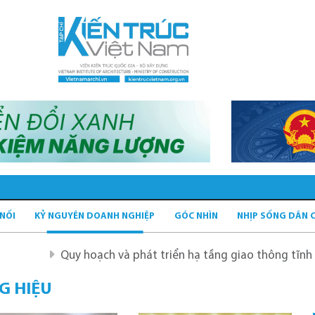
 NỐI
KỶ NGUYÊN DOANH NGHIỆP
GÓC NHÌN
NHỊP SỐNG DÂN 
y hoạch và phát triển hạ tầng giao thông tĩnh xanh
Quy
G HIỆU