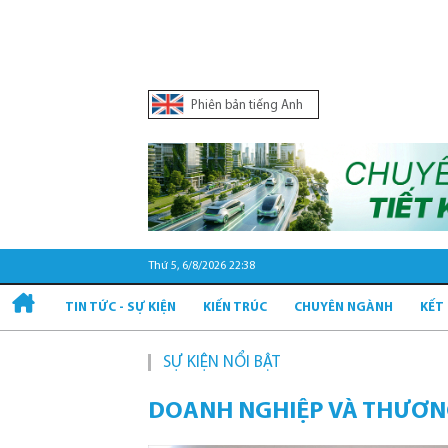
Phiên bản tiếng Anh
Thứ 5, 6/8/2026 22:38
TIN TỨC - SỰ KIỆN
KIẾN TRÚC
CHUYÊN NGÀNH
KẾT
SỰ KIỆN NỔI BẬT
Qu
DOANH NGHIỆP VÀ THƯƠN