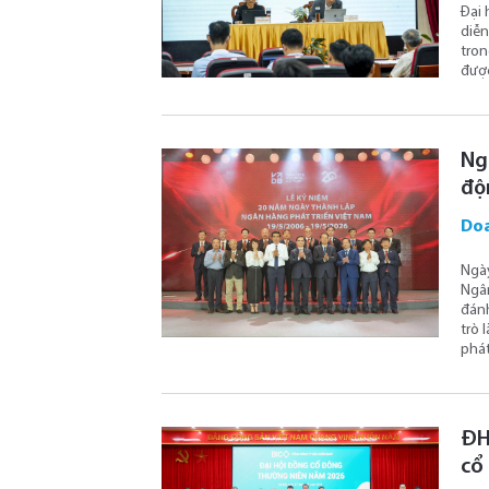
Đại 
diễn
tron
được
Ng
độn
Doa
Ngày
Ngân
đánh
trò 
phát
ĐH
cổ