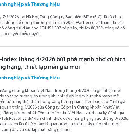
nh nghiệp và Thương hiệu
 7/5/2026, tại Hà Nội, Tổng Công ty Bảo hiểm BIDV (BIC) đã tổ chức
hội đồng cổ đông thường niên năm 2026. Đại hội có sự tham dự của
cổ đông đại diện cho 174.454.507 cổ phần, chiếm 86,33% tổng số cổ
 có quyền biểu quyết.
-Index tháng 4/2026 bứt phá mạnh nhờ cú hích
ng hạng, thiết lập nền giá mới
nh nghiệp và Thương hiệu
trường chứng khoán Việt Nam trong tháng 4/2026 đã ghi nhận một
 đoạn tăng trưởng ấn tượng khi chỉ số VN-Index bứt phá mạnh mẽ,
ển từ trạng thái thận trọng sang hưng phấn. Theo báo cáo đánh giá
 quan tháng 4/2026 của Công ty Cổ phần Chứng khoán Nhất Việt
), động lực lớn nhất đến từ thông tin Việt Nam vượt qua kỳ đánh giá
FTSE Russell và dự kiến chính thức được nâng hạng vào tháng 9/2026.
được xem là cú hích tâm lý quan trọng, tạo lực đẩy giúp thị trường
 vùng đáy và xác lập mặt bằng giá mới.