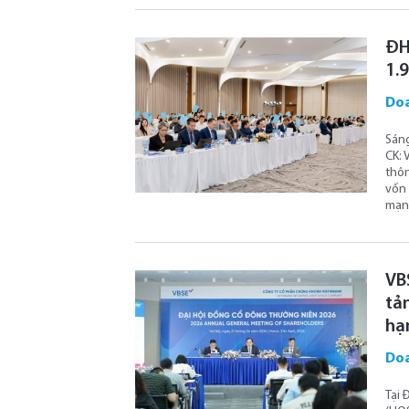
ĐH
1.
Doa
Sáng
CK: 
thôn
vốn 
mạnh
VB
tản
hạ
Doa
Tại 