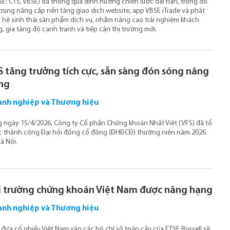
E: CTS, VBSE) đã thông qua định hướng chiến lược dài hạn, trong đó
trung nâng cấp nền tảng giao dịch website, app VBSE iTrade và phát
n hệ sinh thái sản phẩm dịch vụ, nhằm nâng cao trải nghiệm khách
, gia tăng độ cạnh tranh và tiếp cận thị trường mới.
S tăng trưởng tích cực, sẵn sàng đón sóng nâng
ng
nh nghiệp và Thương hiệu
 ngày 15/4/2026, Công ty Cổ phần Chứng khoán Nhất Việt (VFS) đã tổ
c thành công Đại hội đồng cổ đông (ĐHĐCĐ) thường niên năm 2026
Hà Nội.
ị trường chứng khoán Việt Nam được nâng hạng
nh nghiệp và Thương hiệu
 đưa cổ phiếu Việt Nam vào các bộ chỉ số toàn cầu của FTSE Russell sẽ