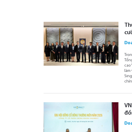
Th
cư
Doa
Tron
Tổng
cao 
làm 
Sing
chín
VN
đồ
Doa