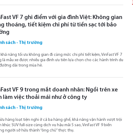
Fast VF 7 ghi điểm với gia đình Việt: Không gian
g thoáng, tiết kiệm chi phí từ tiền sạc tới bảo
ỡng
nh sách - Thị trường
khả năng tối ưu không gian đi cùng mức chi phí tiết kiệm, VinFast VF 7
 là mẫu xe được nhiều gia đình ưu tiên lựa chọn cho các hành trình du
 đường dài trong mùa hè.
nFast VF 9 trong mắt doanh nhân: Ngồi trên xe
n làm việc thoải mái như ở công ty
nh sách - Thị trường
ữu hàng loạt tiện nghi ở cả ba hàng ghế, khả năng vận hành vượt trội
 khúc SUV full-size cùng dịch vụ hậu mãi 5 sao, VinFast VF 9 biến
g người sở hữu thành “ông chủ” thực thụ.