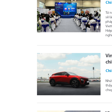
Chí
Từ n
sẽ l
pháp
Viet
Hiệp
nghi
Vin
ch
Chí
Nhữn
thấy
chuy