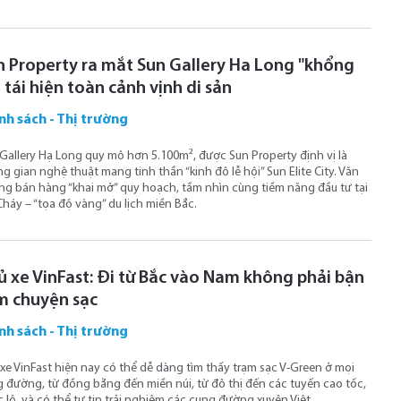
n Property ra mắt Sun Gallery Ha Long "khổng
, tái hiện toàn cảnh vịnh di sản
nh sách - Thị trường
Gallery Hạ Long quy mô hơn 5.100m², được Sun Property định vị là
g gian nghệ thuật mang tinh thần “kinh đô lễ hội” Sun Elite City. Văn
g bán hàng “khai mở” quy hoạch, tầm nhìn cùng tiềm năng đầu tư tại
Cháy – “tọa độ vàng” du lịch miền Bắc.
ủ xe VinFast: Đi từ Bắc vào Nam không phải bận
m chuyện sạc
nh sách - Thị trường
xe VinFast hiện nay có thể dễ dàng tìm thấy trạm sạc V-Green ở mọi
 đường, từ đồng bằng đến miền núi, từ đô thị đến các tuyến cao tốc,
 lộ, và có thể tự tin trải nghiệm các cung đường xuyên Việt.