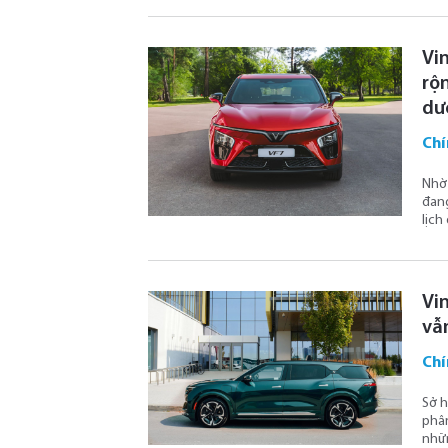
Vin
rộn
dư
Chí
Nhờ 
đang
lịch
Vi
vẫ
Chí
Sở h
phân
nhữn