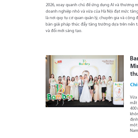
2026, xoay quanh chủ đề ứng dụng AI và thương mạ
doanh nghiệp nhỏ và vừa của Hà Nội đạt mức tăng 
là nơi quy tụ cơ quan quản lý, chuyên gia và cộn
bàn giải pháp thúc đẩy tăng trưởng dựa trên nền 
và đổi mới sáng tạo.
Ba
Mì
th
Chí
Vừa 
mắt 
400 
khôn
định
một 
Nam