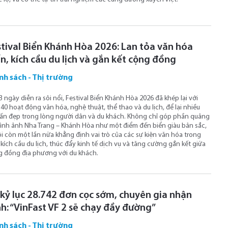
stival Biển Khánh Hòa 2026: Lan tỏa văn hóa
n, kích cầu du lịch và gắn kết cộng đồng
nh sách - Thị trường
3 ngày diễn ra sôi nổi, Festival Biển Khánh Hòa 2026 đã khép lại với
40 hoạt động văn hóa, nghệ thuật, thể thao và du lịch, để lại nhiều
ấn đẹp trong lòng người dân và du khách. Không chỉ góp phần quảng
ình ảnh Nha Trang – Khánh Hòa như một điểm đến biển giàu bản sắc,
ội còn một lần nữa khẳng định vai trò của các sự kiện văn hóa trong
 kích cầu du lịch, thúc đẩy kinh tế dịch vụ và tăng cường gắn kết giữa
 đồng địa phương với du khách.
 kỷ lục 28.742 đơn cọc sớm, chuyên gia nhận
nh: “VinFast VF 2 sẽ chạy đầy đường”
nh sách - Thị trường