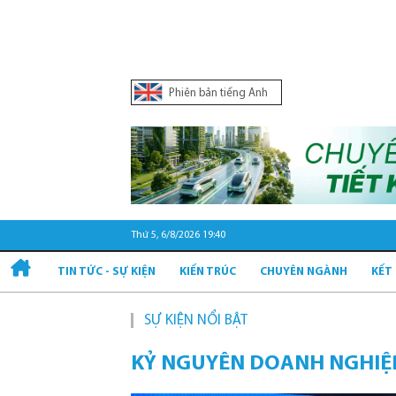
Phiên bản tiếng Anh
Thứ 5, 6/8/2026 19:40
TIN TỨC - SỰ KIỆN
KIẾN TRÚC
CHUYÊN NGÀNH
KẾT
SỰ KIỆN NỔI BẬT
Quy hoạc
KỶ NGUYÊN DOANH NGHIỆ