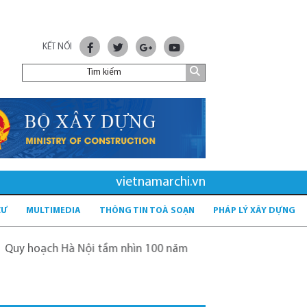
KẾT NỐI
vietnamarchi.vn
CƯ
MULTIMEDIA
THÔNG TIN TOÀ SOẠN
PHÁP LÝ XÂY DỰNG
h Hà Nội tầm nhìn 100 năm
Quy hoạch mới sau sáp nhập 