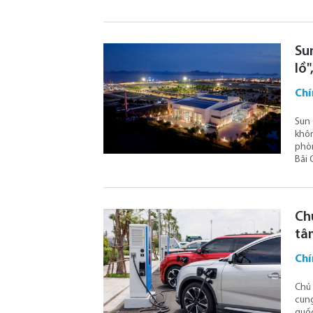
Su
lồ"
Chí
Sun 
khôn
phòn
Bãi 
Ch
tâ
Chí
Chủ 
cung
quốc