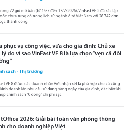
trong 72 giờ mở bán (từ 15/7 đến 17/7/2026), VinFast VF 2 đã xác lập
mốc chưa từng có trong lịch sử ngành ô tô Việt Nam với 28.742 đơn
cọc thành công.
a phục vụ công việc, vừa cho gia đình: Chủ xe
 lý do vì sao VinFast VF 8 là lựa chọn “vẹn cả đôi
ờng”
nh sách - Thị trường
ast VF 8 được các doanh nhân Việt nhận xét là phù hợp cho cả công
 kinh doanh lẫn nhu cầu sử dụng hàng ngày của gia đình, đặc biệt khi
hợp chính sách “0 đồng” chi phí sạc.
etOffice 2026: Giải bài toán văn phòng thông
nh cho doanh nghiệp Việt