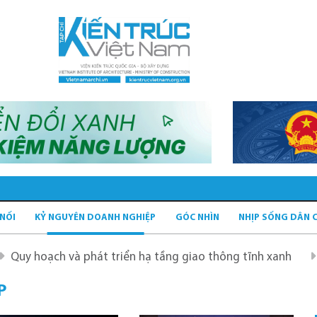
 NỐI
KỶ NGUYÊN DOANH NGHIỆP
GÓC NHÌN
NHỊP SỐNG DÂN 
h và phát triển hạ tầng giao thông tĩnh xanh
Quy hoạc
P