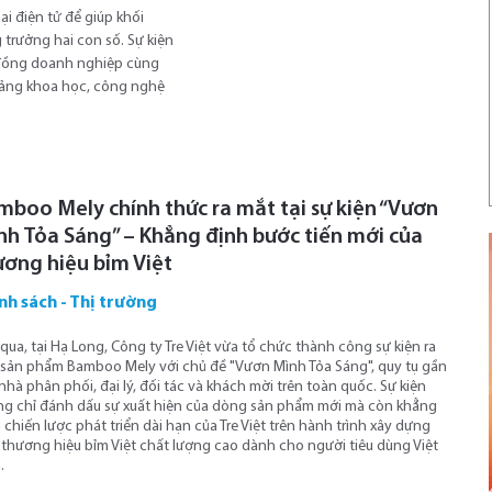
i điện tử để giúp khối
trưởng hai con số. Sự kiện
g đồng doanh nghiệp cùng
tảng khoa học, công nghệ
mboo Mely chính thức ra mắt tại sự kiện “Vươn
nh Tỏa Sáng” – Khẳng định bước tiến mới của
ương hiệu bỉm Việt
nh sách - Thị trường
qua, tại Hạ Long, Công ty Tre Việt vừa tổ chức thành công sự kiện ra
sản phẩm Bamboo Mely với chủ đề "Vươn Mình Tỏa Sáng", quy tụ gần
nhà phân phối, đại lý, đối tác và khách mời trên toàn quốc. Sự kiện
g chỉ đánh dấu sự xuất hiện của dòng sản phẩm mới mà còn khẳng
 chiến lược phát triển dài hạn của Tre Việt trên hành trình xây dựng
thương hiệu bỉm Việt chất lượng cao dành cho người tiêu dùng Việt
.