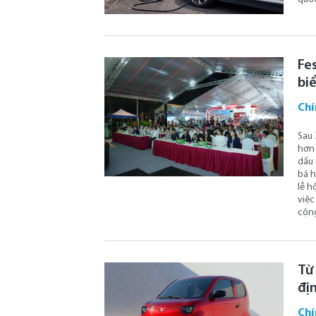
Fe
biể
Chí
Sau 
hơn 
dấu 
bá h
lễ h
việc
cộng
Từ
đị
Chí