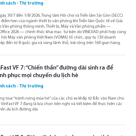
nh sách - Thị trường
gày 30/7 đến 1/8/2026, Trung tâm Hội chợ và Triển lãm Sài Gòn (SECC)
à điểm hẹn của ngành thiết bị văn phòng khi Triển lãm Quốc tế về Giải
 Văn phòng thông minh, Thiết bị, Máy và Văn phòng phẩm —
Office 2026 — chính thức khai mạc. Sự kiện do VINEXAD phối hợp cùng
 hội Máy văn phòng Việt Nam (VOMA) tổ chức, quy tụ 130 doanh
ệp đến từ 8 quốc gia và vùng lãnh thổ, trải rộng trên 160 gian hàng.
Fast VF 7: “Chiến thần” đường dài sinh ra để
inh phục mọi chuyến du lịch hè
nh sách - Thị trường
g tour “tránh nóng mùa hè” của các chủ xe khắp từ Bắc vào Nam cho
 VinFast VF 7 đang là lựa chọn tiện nghi và tiết kiệm để thực hiện các
ến du lịch đường dài.