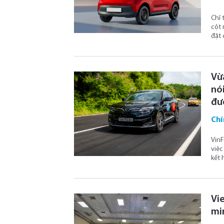
Chỉ 
cột 
đặt 
Vừ
nói
đư
Chí
VinF
việc
kết 
Vi
mi