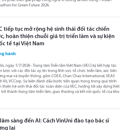
 thi phát triển giải pháp công nghệ vì tương lai bền vững – Asian
athon for Green Future 2026.
 tiếp tục mở rộng hệ sinh thái đối tác chiến
c, hoàn thiện chuỗi giá trị triển lãm và sự kiện
ốc tế tại Việt Nam
ng hành
ội, ngày 1/7/2026 - Trung tâm Triển lãm Việt Nam (VEC) ký kết hợp tác
n lược với các đối tác uy tín trong lĩnh vực tổ chức triển lãm, xúc tiến
ng mại và truyền thông, gồm COEX, Chan Chao International, VEAS
h Vi), VCCorp. Sự kiện đánh dấu bước tiến quan trọng trong quá trình
 thiện hệ sinh thái đối tác toàn diện của VEC, hướng tới xây dựng Việt
trở thành trung tâm triển lãm, giao thương và kết nối quốc tế của khu
 lâm sàng đến AI: Cách VinUni đào tạo bác sĩ
ơng lai