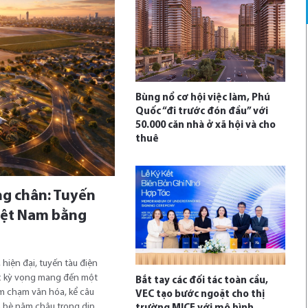
Bùng nổ cơ hội việc làm, Phú
Quốc “đi trước đón đầu” với
50.000 căn nhà ở xã hội và cho
thuê
ng chân: Tuyến
iệt Nam bằng
hiện đại, tuyến tàu điện
c kỳ vọng mang đến một
Bắt tay các đối tác toàn cầu,
ểm chạm văn hóa, kể câu
VEC tạo bước ngoặt cho thị
n bè năm châu trong dịp