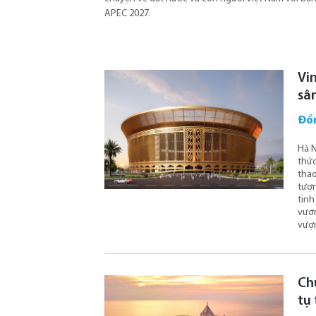
APEC 2027.
Vi
sâ
Đồ
Hà N
thức
thao
tượn
tinh
vươn
vượn
Ch
tụ