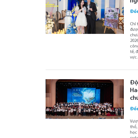
ng
Đồ
Chỉ 
được
chưa
2026
công
tế, 
vực.
Độ
Ha
ch
Đồ
Vượt
thổ,
học 