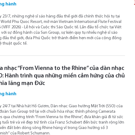
ng hành
 23/7, những nghệ sĩ sáo hàng đầu thế giới đã chính thức hội tụ tại
World Phu Quoc Resort, mở màn Vietnam International Flute Festival
 (VIFF 2026) - Lễ hội và Cuộc thi Sáo Quốc tế. Lần đầu tổ chức tại Việt
với sự đồng hành của Sun Group, sự kiện quy tụ nhiều nghệ sĩ sáo
 đầu thế giới, đưa Phú Quốc trở thành điểm hẹn mới của cộng đồng
 thuật quốc tế.
a nhạc “From Vienna to the Rhine” của dàn nhạc
O: Hành trình qua những miền cảm hứng của chủ
hĩa lãng mạn Đức
ng hành
 24/7 tại Nhà hát Hồ Gươm, Dàn nhạc Giao hưởng Mặt Trời (SSO) của
đoàn Sun Group trở lại với chuỗi hòa nhạc thính phòng Camerata
es qua chương trình “From Vienna to the Rhine”, đưa khán giả đi từ sức
 tuổi trẻ và vẻ đẹp trữ tình của Franz Schubert đến bức tranh rộng lớn
iền đất bên dòng sông Rhine hùng vĩ trong Giao hưởng số 3
nish” của Robert Schumann.