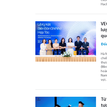
cuộc
Hack
VEC
lượ
qu
Đồ
Hà N
chiế
thươ
(Min
hoàn
Nam 
vực.
Từ
tư