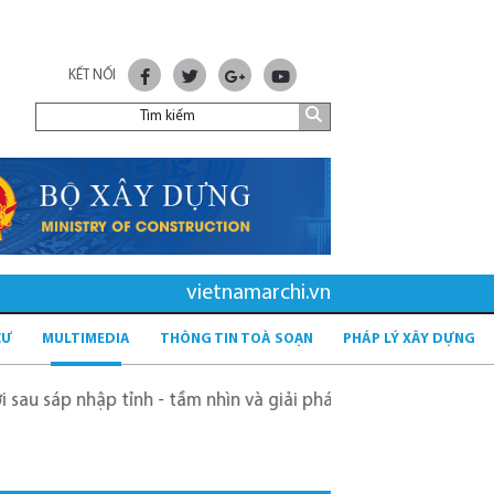
KẾT NỐI
vietnamarchi.vn
CƯ
MULTIMEDIA
THÔNG TIN TOÀ SOẠN
PHÁP LÝ XÂY DỰNG
p tỉnh - tầm nhìn và giải pháp
Kỳ vọng sông Hồng