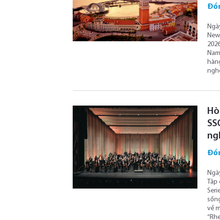
Đồ
Ngày
New 
2026
Nam 
hàng
nghệ
Hò
SS
ng
Đồ
Ngày
Tập 
Seri
sống
về m
“Rhe