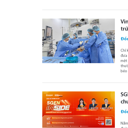
Vi
tr
Đồ
Chỉ 
đưa 
mệt 
thướ
béo 
SG
ch
Đồ
Nằm 