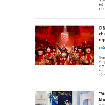
đoàn
toàn
cho 
Đấ
ch
ng
Đồ
Tron
Ving
Việt
âm n
công
“S
kh