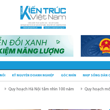
 NỐI
KỶ NGUYÊN DOANH NGHIỆP
GÓC NHÌN
NHỊP SỐNG DÂN 
ạch Hà Nội tầm nhìn 100 năm
Quy hoạch mới sau sáp nhậ