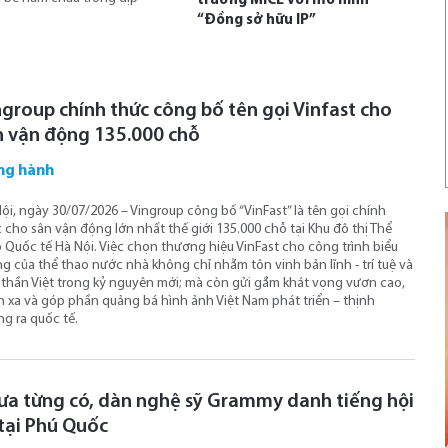
trường MICE với mô hình
“Đồng sở hữu IP”
ngroup chính thức công bố tên gọi Vinfast cho
n vận động 135.000 chỗ
ng hành
ội, ngày 30/07/2026 – Vingroup công bố “VinFast” là tên gọi chính
 cho sân vận động lớn nhất thế giới 135.000 chỗ tại Khu đô thị Thể
 Quốc tế Hà Nội. Việc chọn thương hiệu VinFast cho công trình biểu
g của thể thao nước nhà không chỉ nhằm tôn vinh bản lĩnh - trí tuệ và
 thần Việt trong kỷ nguyên mới; mà còn gửi gắm khát vọng vươn cao,
 xa và góp phần quảng bá hình ảnh Việt Nam phát triển – thịnh
g ra quốc tế.
ưa từng có, dàn nghệ sỹ Grammy danh tiếng hội
 tại Phú Quốc