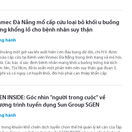
nmec Đà Nẵng mổ cấp cứu loại bỏ khối u buồng
ứng khổng lồ cho bệnh nhân suy thận
ng hành
khoảng một giờ sau khi xuất hiện cơn đau bụng dữ dội, chị H.V. được
vào cấp cứu tại Bệnh viện Vinmec Đà Nẵng trong tình trạng vã mồ hôi,
lả. Các bác sĩ xác định bệnh nhân mang khối u buồng trứng trái kích
c lớn, 15x18cm, đã bị xoắn một phần trên nền suy thận giai đoạn 3,
phì và có nguy cơ huyết khối, đòi hỏi phải can thiệp khẩn cấp.
EN INSIDE: Góc nhìn "người trong cuộc" về
ương trình tuyển dụng Sun Group SGEN
ng hành
trong khuôn khổ chiến dịch tuyển chọn thế hệ quản lý kế cận của Tập