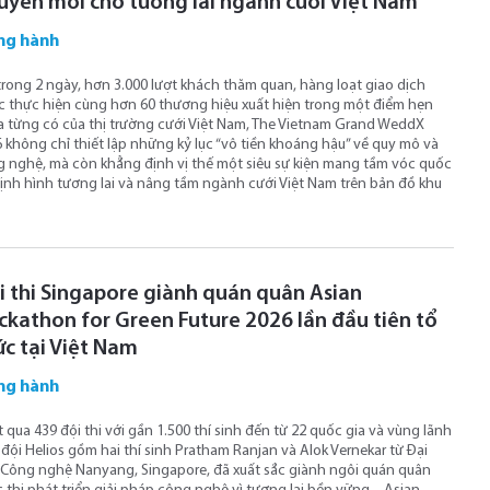
uyên mới cho tương lai ngành cưới Việt Nam
ng hành
trong 2 ngày, hơn 3.000 lượt khách thăm quan, hàng loạt giao dịch
 thực hiện cùng hơn 60 thương hiệu xuất hiện trong một điểm hẹn
 từng có của thị trường cưới Việt Nam, The Vietnam Grand WeddX
 không chỉ thiết lập những kỷ lục “vô tiền khoáng hậu” về quy mô và
 nghệ, mà còn khẳng định vị thế một siêu sự kiện mang tầm vóc quốc
định hình tương lai và nâng tầm ngành cưới Việt Nam trên bản đồ khu
i thi Singapore giành quán quân Asian
ckathon for Green Future 2026 lần đầu tiên tổ
ức tại Việt Nam
ng hành
 qua 439 đội thi với gần 1.500 thí sinh đến từ 22 quốc gia và vùng lãnh
 đội Helios gồm hai thí sinh Pratham Ranjan và Alok Vernekar từ Đại
Công nghệ Nanyang, Singapore, đã xuất sắc giành ngôi quán quân