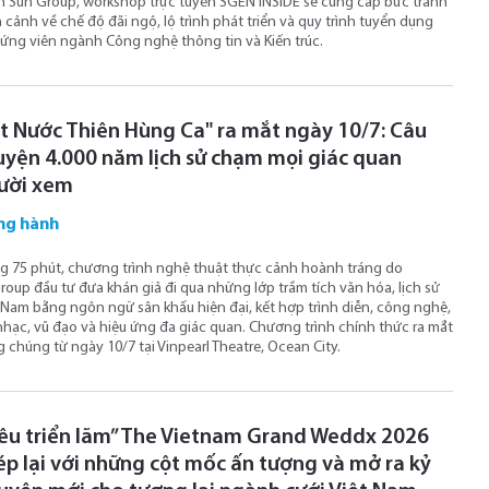
 Sun Group, workshop trực tuyến SGEN INSIDE sẽ cung cấp bức tranh
 cảnh về chế độ đãi ngộ, lộ trình phát triển và quy trình tuyển dụng
ứng viên ngành Công nghệ thông tin và Kiến trúc.
t Nước Thiên Hùng Ca" ra mắt ngày 10/7: Câu
uyện 4.000 năm lịch sử chạm mọi giác quan
ười xem
ng hành
g 75 phút, chương trình nghệ thuật thực cảnh hoành tráng do
roup đầu tư đưa khán giả đi qua những lớp trầm tích văn hóa, lịch sử
 Nam bằng ngôn ngữ sân khấu hiện đại, kết hợp trình diễn, công nghệ,
hạc, vũ đạo và hiệu ứng đa giác quan. Chương trình chính thức ra mắt
 chúng từ ngày 10/7 tại Vinpearl Theatre, Ocean City.
iêu triển lãm” The Vietnam Grand Weddx 2026
ép lại với những cột mốc ấn tượng và mở ra kỷ