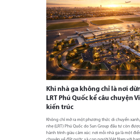
Khi nhà ga không chỉ là nơi dừ
LRT Phú Quốc kể câu chuyện V
kiến trúc
Không chỉ mở ra một phương thức di chuyển xanh, 
nhẹ (LRT) Phú Quốc do Sun Group đầu tư còn đượ
hành trình giàu cảm xúc: nơi mỗi nhà ga là một đi
chuyện về đất nước và con người Việt Nam với bạ