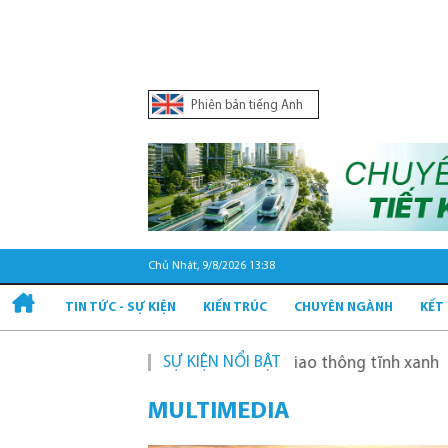
Phiên bản tiếng Anh
Chủ Nhật, 9/8/2026 13:38
TIN TỨC - SỰ KIỆN
KIẾN TRÚC
CHUYÊN NGÀNH
KẾT
SỰ KIỆN NỔI BẬT
oạch và phát triển hạ tầng giao thông tĩnh xanh
Quy ho
MULTIMEDIA