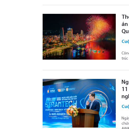
Th
án
Qu
Cuộ
Công
trúc
Ng
11
ng
Cuộ
Ngày
chức
AWAR