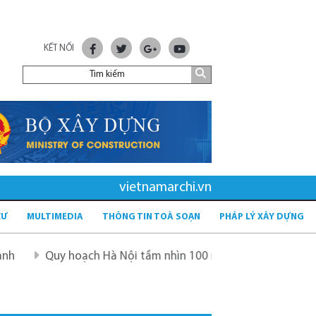
KẾT NỐI
vietnamarchi.vn
CƯ
MULTIMEDIA
THÔNG TIN TOÀ SOẠN
PHÁP LÝ XÂY DỰNG
 hoạch Hà Nội tầm nhìn 100 năm
Quy hoạch mới sau sáp 