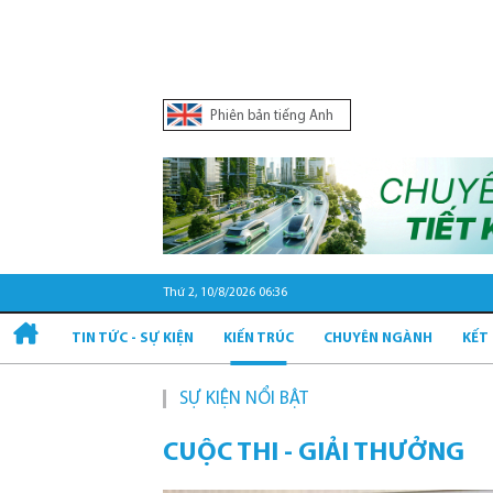
Phiên bản tiếng Anh
Thứ 2, 10/8/2026 06:36
TIN TỨC - SỰ KIỆN
KIẾN TRÚC
CHUYÊN NGÀNH
KẾT
SỰ KIỆN NỔI BẬT
Quy
CUỘC THI - GIẢI THƯỞNG