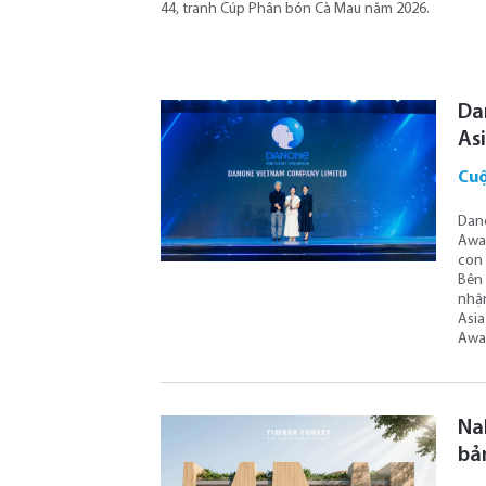
44, tranh Cúp Phân bón Cà Mau năm 2026.
Da
As
Cuộ
Dano
Awar
con 
Bên 
nhận
Asia
Awa
NaP
bản