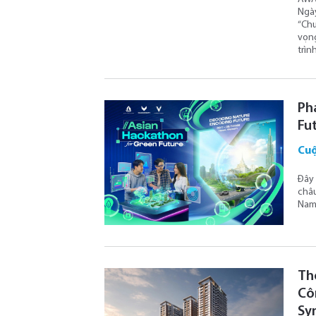
Ngày
“Chu
vọng
trìn
Ph
Fu
Cuộ
Đây 
châu
Nam 
Th
Cô
Sy