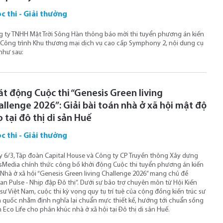
c thi - Giải thưởng
 ty TNHH Mặt Trời Sông Hàn thông báo mời thi tuyển phương án kiến
 Công trình Khu thương mại dịch vụ cao cấp Symphony 2, nội dung cụ
như sau:
át động Cuộc thi “Genesis Green living
allenge 2026”: Giải bài toán nhà ở xã hội mật độ
 tại đô thị di sản Huế
c thi - Giải thưởng
 6/3, Tập đoàn Capital House và Công ty CP Truyền thông Xây dựng
Media chính thức công bố khởi động Cuộc thi tuyển phương án kiến
 Nhà ở xã hội “Genesis Green living Challenge 2026” mang chủ đề
an Pulse - Nhịp đập Đô thị”. Dưới sự bảo trợ chuyên môn từ Hội Kiến
 sư Việt Nam, cuộc thi kỳ vọng quy tụ trí tuệ của cộng đồng kiến trúc sư
 quốc nhằm định nghĩa lại chuẩn mực thiết kế, hướng tới chuẩn sống
 Eco Life cho phân khúc nhà ở xã hội tại Đô thị di sản Huế.