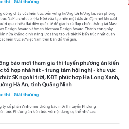
c thi - Giải thưởng
g dòng chảy của kiến trúc bền vững hướng tới tương lai, văn phòng
 trúc NaP architects (Hà Nội) vừa tạo nên một dấu ấn đậm nét khi xuất
vượt qua nhiều đại diện quốc tế để giành cú đụp chiến thắng tại Mass
er Design Award và Vmark Vietnam Design Award. Thành công này
lần nữa khẳng định năng lực sáng tạo và triết lý kiến trúc nhất quán
các kiến trúc sư Việt Nam trên bản đồ thế giới.
ông báo mời tham gia thi tuyển phương án kiến
c tổ hợp nhà hát - trung tâm hội nghị - khu vực
 chức SK ngoài trời, KĐT phức hợp Hạ Long Xanh,
ường Hà An, tỉnh Quảng Ninh
c thi - Giải thưởng
g ty cổ phần Vinhomes thông báo mời Thi tuyển Phương
iến trúc Phương án kiến trúc với nội dung cụ thể như sau: