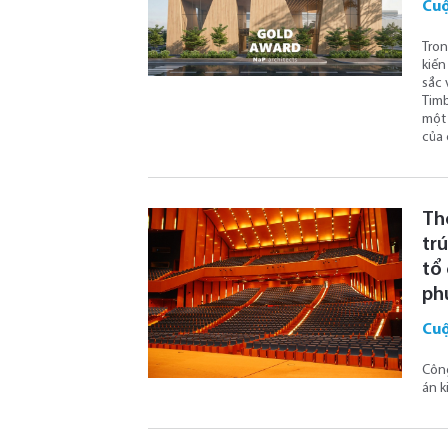
Cuộ
Tron
kiến
sắc 
Timb
một 
của 
Th
trú
tổ
ph
Cuộ
​Côn
án k