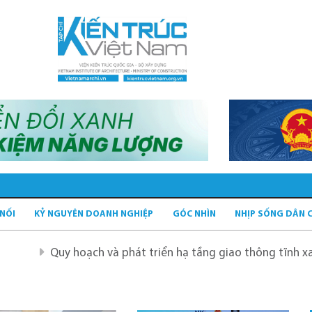
 NỐI
KỶ NGUYÊN DOANH NGHIỆP
GÓC NHÌN
NHỊP SỐNG DÂN 
 hoạch và phát triển hạ tầng giao thông tĩnh xanh
Quy