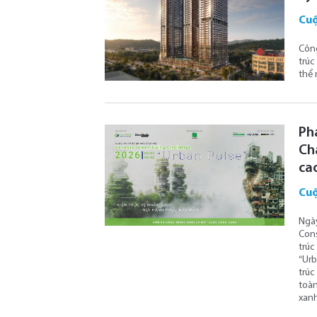
Cuộ
Công
trúc
thể 
Ph
Ch
cao
Cuộ
Ngày
Cons
trúc
“Urb
trúc
toàn
xanh