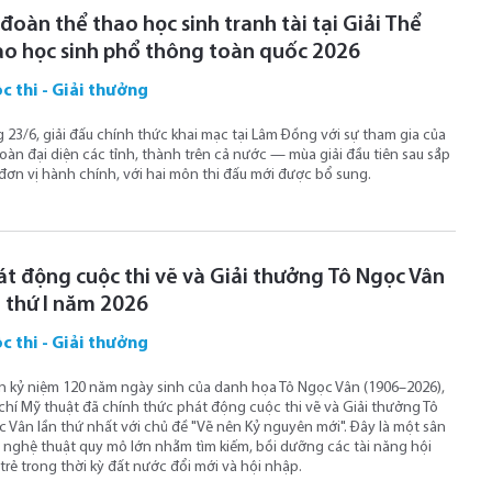
đoàn thể thao học sinh tranh tài tại Giải Thể
ao học sinh phổ thông toàn quốc 2026
c thi - Giải thưởng
 23/6, giải đấu chính thức khai mạc tại Lâm Đồng với sự tham gia của
oàn đại diện các tỉnh, thành trên cả nước — mùa giải đầu tiên sau sắp
đơn vị hành chính, với hai môn thi đấu mới được bổ sung.
át động cuộc thi vẽ và Giải thưởng Tô Ngọc Vân
n thứ I năm 2026
c thi - Giải thưởng
 kỷ niệm 120 năm ngày sinh của danh họa Tô Ngọc Vân (1906–2026),
chí Mỹ thuật đã chính thức phát động cuộc thi vẽ và Giải thưởng Tô
 Vân lần thứ nhất với chủ đề "Vẽ nên Kỷ nguyên mới". Đây là một sân
 nghệ thuật quy mô lớn nhằm tìm kiếm, bồi dưỡng các tài năng hội
trẻ trong thời kỳ đất nước đổi mới và hội nhập.