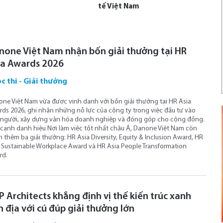
tế Việt Nam
none Việt Nam nhận bốn giải thưởng tại HR
ia Awards 2026
c thi - Giải thưởng
ne Việt Nam vừa được vinh danh với bốn giải thưởng tại HR Asia
ds 2026, ghi nhận những nỗ lực của công ty trong việc đầu tư vào
người, xây dựng văn hóa doanh nghiệp và đóng góp cho cộng đồng.
cạnh danh hiệu Nơi làm việc tốt nhất châu Á, Danone Việt Nam còn
 thêm ba giải thưởng: HR Asia Diversity, Equity & Inclusion Award, HR
 Sustainable Workplace Award và HR Asia People Transformation
rd.
 Architects khẳng định vị thế kiến trúc xanh
 địa với cú đúp giải thưởng lớn