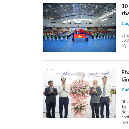
30 
th
Cuộ
Sáng
30 đ
xếp 
Ph
lầ
Cuộ
Nhân
Tạp 
Ngọc
chơi
họa 