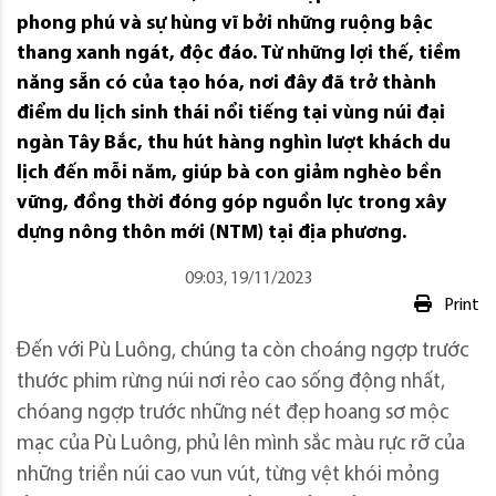
phong phú và sự hùng vĩ bởi những ruộng bậc
thang xanh ngát, độc đáo. Từ những lợi thế, tiềm
năng sẵn có của tạo hóa, nơi đây đã trở thành
điểm du lịch sinh thái nổi tiếng tại vùng núi đại
ngàn Tây Bắc, thu hút hàng nghìn lượt khách du
lịch đến mỗi năm, giúp bà con giảm nghèo bền
vững, đồng thời đóng góp nguồn lực trong xây
dựng nông thôn mới (NTM) tại địa phương.
09:03, 19/11/2023
Print
Đến với Pù Luông, chúng ta còn choáng ngợp trước
thước phim rừng núi nơi rẻo cao sống động nhất,
chóang ngợp trước những nét đẹp hoang sơ mộc
mạc của Pù Luông, phủ lên mình sắc màu rực rỡ của
những triền núi cao vun vút, từng vệt khói mỏng