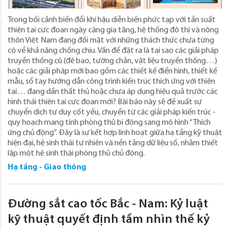
Trong bối cảnh biến đổi khí hậu diễn biến phức tạp với tần suất
thiên tai cực đoan ngày càng gia tăng, hệ thống đô thị và nông
thôn Việt Nam đang đối mặt với những thách thức chưa từng
có về khả năng chống chịu. Vấn đề đặt ra là tại sao các giải pháp
truyền thống cũ (đê bao, tường chắn, vật liệu truyền thống…)
hoặc các giải pháp mới bao gồm các thiết kế điển hình, thiết kế
mẫu, sổ tay hướng dẫn công trình kiến trúc thích ứng với thiên
tai… đang dần thất thủ hoặc chưa áp dụng hiệu quả trước các
hình thái thiên tai cực đoan mới? Bài báo này sẽ đề xuất sự
chuyển dịch tư duy cốt yếu, chuyển từ các giải pháp kiến trúc -
quy hoạch mang tính phòng thủ bị động sang mô hình “Thích
ứng chủ động”. Đây là sự kết hợp linh hoạt giữa hạ tầng kỹ thuật
hiện đại, hệ sinh thái tự nhiên và nền tảng dữ liệu số, nhằm thiết
lập một hệ sinh thái phòng thủ chủ động.
Hạ tầng - Giao thông
Đường sắt cao tốc Bắc - Nam: Kỷ luật
kỹ thuật quyết định tầm nhìn thế kỷ