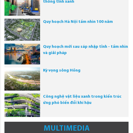
thông tĩnh xanh
Quy hoạch Hà Nội tầm nhìn 100 năm
Quy hoạch mới sau sáp nhập tỉnh - tầm nhìn
và giải pháp
Kỳ vọng sông Hồng
Công nghệ vật liệu xanh trong kiến trúc
ứng phó biến đổi khí hậu
MULTIMEDIA