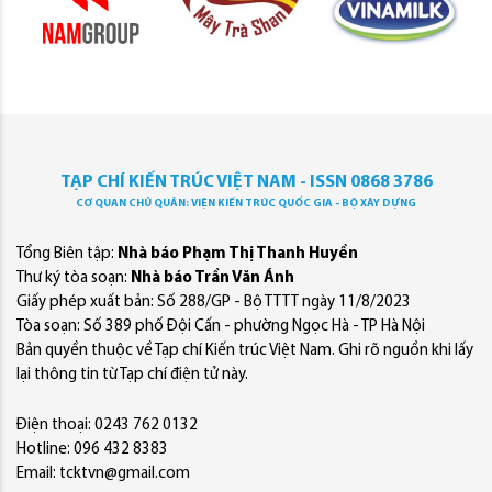
TẠP CHÍ KIẾN TRÚC VIỆT NAM - ISSN 0868 3786
CƠ QUAN CHỦ QUẢN: VIỆN KIẾN TRÚC QUỐC GIA - BỘ XÂY DỰNG
Tổng Biên tập:
Nhà báo Phạm Thị Thanh Huyền
Thư ký tòa soạn:
Nhà báo Trần Văn Ánh
Giấy phép xuất bản: Số 288/GP - Bộ TTTT ngày 11/8/2023
Tòa soạn: Số 389 phố Đội Cấn - phường Ngọc Hà - TP Hà Nội
Bản quyền thuộc về Tạp chí Kiến trúc Việt Nam. Ghi rõ nguồn khi lấy
lại thông tin từ Tạp chí điện tử này.
Điện thoại: 0243 762 0132
Hotline: 096 432 8383
Email: tcktvn@gmail.com