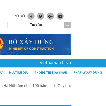
KẾT NỐI
vietnamarchi.vn
CƯ
MULTIMEDIA
THÔNG TIN TOÀ SOẠN
PHÁP LÝ XÂY DỰNG
m nhìn 100 năm
Quy hoạch mới sau sáp nhập tỉnh - tầm n