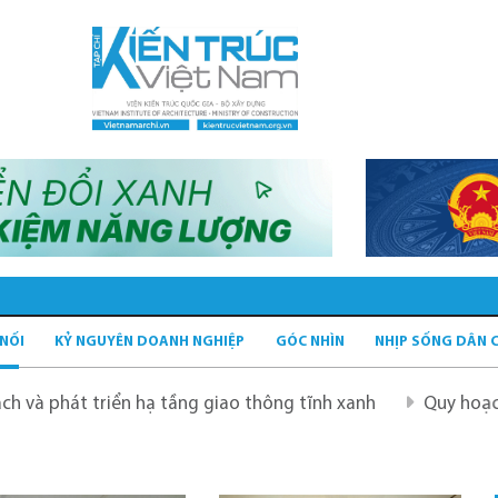
 NỐI
KỶ NGUYÊN DOANH NGHIỆP
GÓC NHÌN
NHỊP SỐNG DÂN 
riển hạ tầng giao thông tĩnh xanh
Quy hoạch Hà Nội tầ