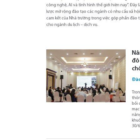
công nghệ, AI và tình hình thế giới hiện nay". Đây 
lược mở rộng đào tạo các ngành có nhu cầu xã hội
cam kết của Nhà trường trong việc góp phần đào t
cho ngành du lịch – dịch vụ.
Nâ
đô
ch
Đào
Tron
thôn
bồi 
mạc 
năng
khuô
30/6