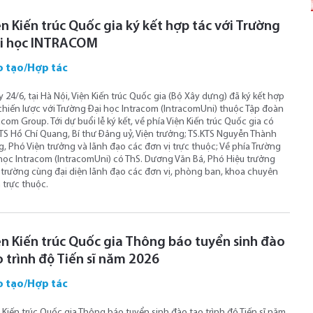
n Kiến trúc Quốc gia ký kết hợp tác với Trường
i học INTRACOM
 tạo/Hợp tác
 24/6, tại Hà Nội, Viện Kiến trúc Quốc gia (Bộ Xây dựng) đã ký kết hợp
chiến lược với Trường Đại học Intracom (IntracomUni) thuộc Tập đoàn
acom Group. Tới dự buổi lễ ký kết, về phía Viện Kiến trúc Quốc gia có
TS Hồ Chí Quang, Bí thư Đảng uỷ, Viện trưởng; TS.KTS Nguyễn Thành
, Phó Viện trưởng và lãnh đạo các đơn vị trực thuộc; Về phía Trường
học Intracom (IntracomUni) có ThS. Dương Văn Bá, Phó Hiệu trưởng
trường cùng đại diện lãnh đạo các đơn vị, phòng ban, khoa chuyên
trực thuộc.
ện Kiến trúc Quốc gia Thông báo tuyển sinh đào
o trình độ Tiến sĩ năm 2026
 tạo/Hợp tác
 Kiến trúc Quốc gia Thông báo tuyển sinh đào tạo trình độ Tiến sĩ năm