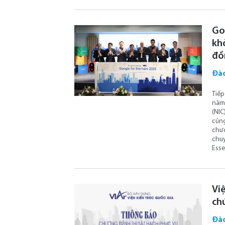
Go
kh
đồ
Đào
Tiếp
năm 
(NIC
củng
chươ
chuy
Esse
Việ
ch
Đào