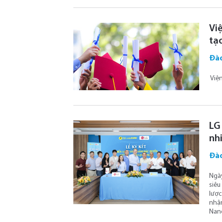
Vi
tạ
Đào
Viện
LG
nh
Đào
Ngày
siêu
lược
nhận
Nano