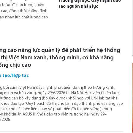
trường đại học, đẩy mạnh đào
là bước đi mới trong chiến
tạo nguồn nhân lực
 cao, đồng thời khẳng định
ạo nhân lực chất lượng cao
ng cao năng lực quản lý để phát triển hệ thống
 thị Việt Nam xanh, thông minh, có khả năng
ống chịu cao
 tạo/Hợp tác
g bối cảnh Việt Nam đẩy mạnh phát triển đô thị theo hướng xanh,
g minh và bền vững, ngày 29/6/2026 tại Hà Nội, Học viện Chiến lược,
dưỡng cán bộ xây dựng (Bộ Xây dựng) phối hợp với UN-Habitat khai
Khóa đào tạo “Quy hoạch đô thị cho lãnh đạo thành phố và nâng cao
 lực cho các bên liên quan về phát triển đô thị bền vững”, trong
n khổ dự án ASUS II. Khóa đào tạo diễn ra trong hai ngày 29–
/2026.