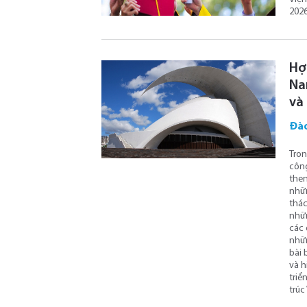
2026
Hợp
Na
và
Đào
Tron
công
then
nhữn
thác
nhữn
các 
nhữn
bài 
và h
triể
trúc