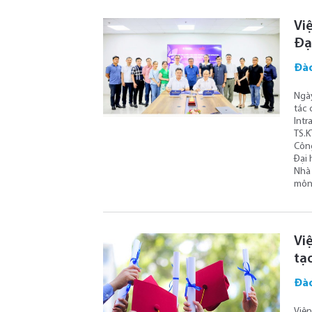
Việ
Đạ
Đào
Ngày
tác 
Intr
TS.K
Công
Đại 
Nhà 
môn 
Vi
tạ
Đào
Viện