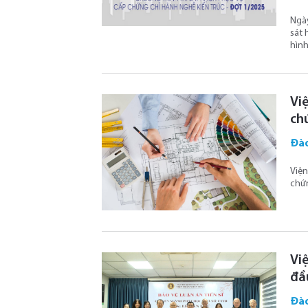
Ngày
sát 
hình
Vi
ch
Đào
Viện
chứn
Vi
đầ
Đào