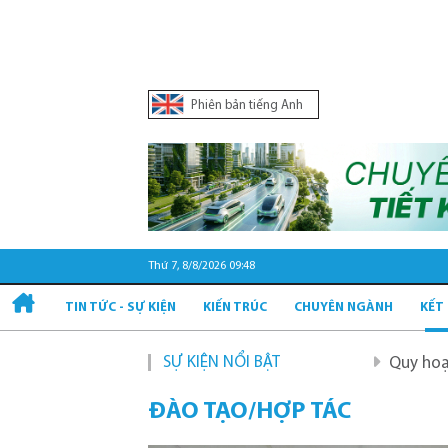
Phiên bản tiếng Anh
Thứ 7, 8/8/2026 09:48
TIN TỨC - SỰ KIỆN
KIẾN TRÚC
CHUYÊN NGÀNH
KẾT
SỰ KIỆN NỔI BẬT
Quy hoạch và phát t
ĐÀO TẠO/HỢP TÁC