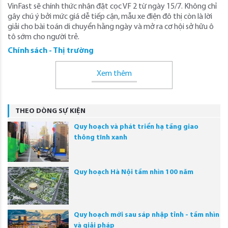
VinFast sẽ chính thức nhận đặt cọc VF 2 từ ngày 15/7. Không chỉ
gây chú ý bởi mức giá dễ tiếp cận, mẫu xe điện đô thị còn là lời
giải cho bài toán di chuyển hằng ngày và mở ra cơ hội sở hữu ô
tô sớm cho người trẻ.
Chính sách - Thị trường
Xem thêm
THEO DÒNG SỰ KIỆN
Quy hoạch và phát triển hạ tầng giao
thông tĩnh xanh
Quy hoạch Hà Nội tầm nhìn 100 năm
Quy hoạch mới sau sáp nhập tỉnh - tầm nhìn
và giải pháp