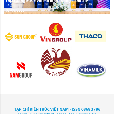
thị trường MICE với mô hình “Đồng sở hữu IP”
03/08/2026
TẠP CHÍ KIẾN TRÚC VIỆT NAM - ISSN 0868 3786