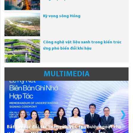
Kỳ vọng sông Hồng
Công nghệ vật liệu xanh trong kiến trúc
ứng phó biến đổi khí hậu
MULTIMEDIA
Bắt tay các đối tác toàn cầu, VEC tạo bước ngoặt cho