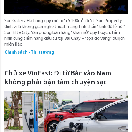
Sun Gallery Hạ Long quy mô hơn 5.100m², được Sun Property
định vị là không gian nghệ thuật mang tinh thần “kinh đô lễ hội”
Sun Elite City. Văn phòng bán hàng “khai mở” quy hoạch, tầm
nhìn cùng tiềm năng đầu tư tại Bãi Cháy – “tọa độ vàng” du lịch
miền Bắc.
Chính sách - Thị trường
Chủ xe VinFast: Đi từ Bắc vào Nam
không phải bận tâm chuyện sạc