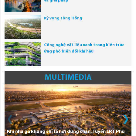
và giải pháp
Kỳ vọng sông Hồng
Công nghệ vật liệu xanh trong kiến trúc
ứng phó biến đổi khí hậu
MULTIMEDIA
Khi nhà ga không chỉ là nơi dừng chân: Tuyến LRT Phú