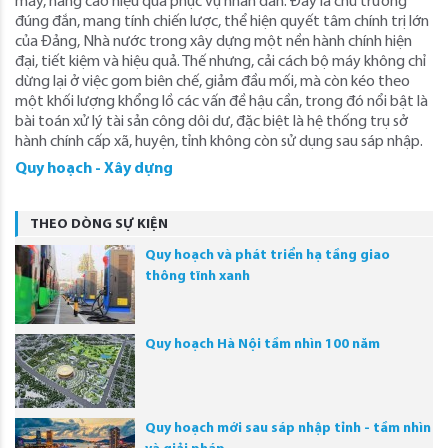
máy, nâng cao hiệu quả phục vụ nhân dân. Đây là chủ trương
đúng đắn, mang tính chiến lược, thể hiện quyết tâm chính trị lớn
của Đảng, Nhà nước trong xây dựng một nền hành chính hiện
đại, tiết kiệm và hiệu quả. Thế nhưng, cải cách bộ máy không chỉ
dừng lại ở việc gom biên chế, giảm đầu mối, mà còn kéo theo
một khối lượng khổng lồ các vấn đề hậu cần, trong đó nổi bật là
bài toán xử lý tài sản công dôi dư, đặc biệt là hệ thống trụ sở
hành chính cấp xã, huyện, tỉnh không còn sử dụng sau sáp nhập.
Quy hoạch - Xây dựng
THEO DÒNG SỰ KIỆN
Quy hoạch và phát triển hạ tầng giao
thông tĩnh xanh
Quy hoạch Hà Nội tầm nhìn 100 năm
Quy hoạch mới sau sáp nhập tỉnh - tầm nhìn