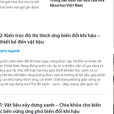
trong sản xuất vật liệu của nhà
thế giới như thế nào là hết
khoa học Việt Nam
át triển vừa giữ gìn được
2: Kiến trúc đô thị thích ứng biến đổi khí hậu –
thiết kế đến vật liệu
yên ngành
g bối cảnh biến đổi khí hậu ngày càng phức tạp, Hà Nội và nhiều đô
lớn ở Việt Nam đang đứng trước sức ép từ ô nhiễm, dân số gia tăng và
ầng quá tải. Việc kết hợp hài hòa giữa thiết kế kiến trúc xanh và sử
 vật liệu tiết kiệm năng lượng được xem là hướng đi tất yếu, góp phần
 cao khả năng thích ứng, cải thiện chất lượng không gian sống và
g tới xây dựng một Thủ đô xanh – sạch – đẹp, mang tầm quốc tế.
1: Vật liệu xây dựng xanh – Chìa khóa cho kiến
úc bền vững ứng phó biến đổi khí hậu