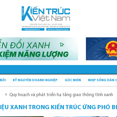
 NỐI
KỶ NGUYÊN DOANH NGHIỆP
GÓC NHÌN
NHỊP SỐNG DÂN 
oạch và phát triển hạ tầng giao thông tĩnh xanh
Quy ho
LIỆU XANH TRONG KIẾN TRÚC ỨNG PHÓ BI