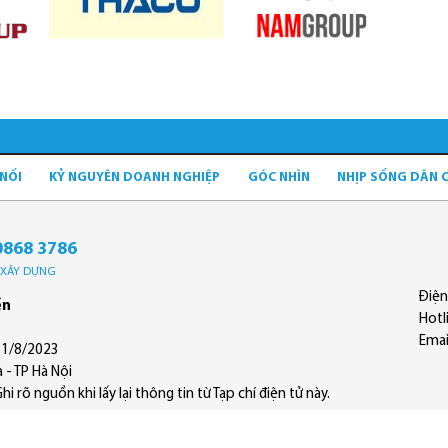
 NỐI
KỶ NGUYÊN DOANH NGHIỆP
GÓC NHÌN
NHỊP SỐNG DÂN 
0868 3786
Ộ XÂY DỰNG
Điện
ền
Hotl
Emai
11/8/2023
 - TP Hà Nội
 rõ nguồn khi lấy lại thông tin từ Tạp chí điện tử này.