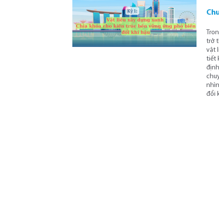
Chu
Tron
trở 
vật 
tiết
định
chuy
nhìn
đổi 