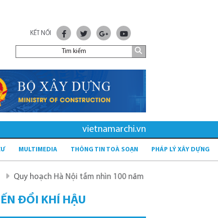
KẾT NỐI
vietnamarchi.vn
CƯ
MULTIMEDIA
THÔNG TIN TOÀ SOẠN
PHÁP LÝ XÂY DỰNG
ạch Hà Nội tầm nhìn 100 năm
Quy hoạch mới sau sáp nh
ẾN ĐỔI KHÍ HẬU