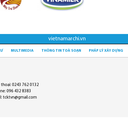
vietnamarchi.vn
CƯ
MULTIMEDIA
THÔNG TIN TOÀ SOẠN
PHÁP LÝ XÂY DỰNG
 thoại: 0243 762 0132
ine: 096 432 8383
l: tcktvn@gmail.com