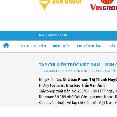
Thứ 6, 7/8/2026 18:38
TIN TỨC - SỰ KIỆN
KIẾN TRÚC
CHUYÊN NGÀNH
KẾT
TẠP CHÍ KIẾN TRÚC VIỆT NAM - ISSN 
CƠ QUAN CHỦ QUẢN: VIỆN KIẾN TRÚC QUỐC GIA - B
Tổng Biên tập:
Nhà báo Phạm Thị Thanh Huy
Thư ký tòa soạn:
Nhà báo Trần Văn Ánh
Giấy phép xuất bản: Số 288/GP - Bộ TTTT ngày 
Tòa soạn: Số 389 phố Đội Cấn - phường Ngọc Hà
Bản quyền thuộc về Tạp chí Kiến trúc Việt Nam. Ghi