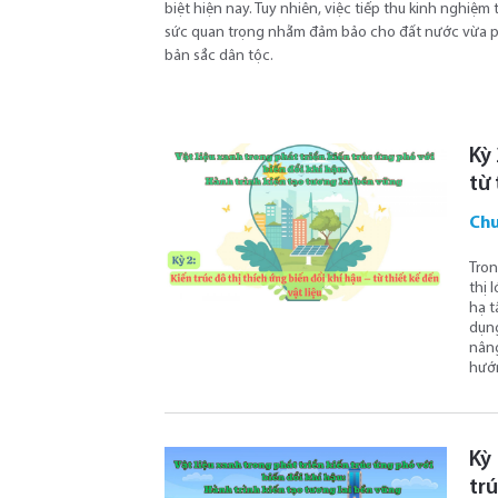
biệt hiện nay. Tuy nhiên, việc tiếp thu kinh nghiệm 
sức quan trọng nhằm đảm bảo cho đất nước vừa ph
bản sắc dân tộc.
Kỳ 
từ 
Chu
Tron
thị 
hạ t
dụng
nâng
hướn
Kỳ 
tr