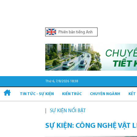
Phiên bản tiếng Anh
Thứ 6, 7/8/2026 18:38
TIN TỨC - SỰ KIỆN
KIẾN TRÚC
CHUYÊN NGÀNH
KẾT
SỰ KIỆN NỔI BẬT
Quy h
SỰ KIỆN: CÔNG NGHỆ VẬT 