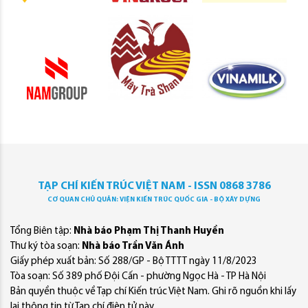
TẠP CHÍ KIẾN TRÚC VIỆT NAM - ISSN 0868 3786
CƠ QUAN CHỦ QUẢN: VIỆN KIẾN TRÚC QUỐC GIA - BỘ XÂY DỰNG
Tổng Biên tập:
Nhà báo Phạm Thị Thanh Huyền
Thư ký tòa soạn:
Nhà báo Trần Văn Ánh
Giấy phép xuất bản: Số 288/GP - Bộ TTTT ngày 11/8/2023
Tòa soạn: Số 389 phố Đội Cấn - phường Ngọc Hà - TP Hà Nội
Bản quyền thuộc về Tạp chí Kiến trúc Việt Nam. Ghi rõ nguồn khi lấy
lại thông tin từ Tạp chí điện tử này.