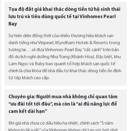
Tọa độ đắt giá khai thác dòng tiền từ hệ sinh thái
lưu trú và tiêu dùng quốc tế tại Vinhomes Pearl
Bay
Sự hiện diện đồng thời của nhiều thương hiệu khách sạn
danh tiếng như Vinpearl, Wyndham Hotels & Resorts trong
tương lai… sẽ đưa Vinhomes Pearl Bay “cất cánh” trên bản
đồ du lịch nghỉ dưỡng Nha Trang (Khánh Hòa). Đặc biệt, khu
Lam Ngọc và Ruby bao quanh tổ hợp khách sạn quốc tế
chính là chìa khóa để nhà đầu tư khai thác dòng tiền ổn định
từ tệp khách cao cấp.
Chuyên gia: Người mua nhà không chỉ quan tâm
“ưu đãi tốt tới đâu”, mà còn là “ai đủ năng lực để
cam kết dài hạn”
Khi giá nhà chưa có dấu hiệu hạ nhiệt, chính sách “5 năm
không lo lãi suất” của Vinhomes không chỉ tạo sức hút nhờ