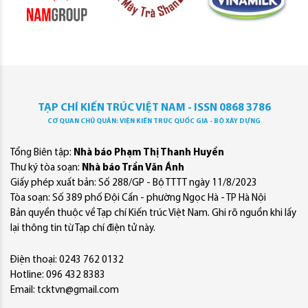
TẠP CHÍ KIẾN TRÚC VIỆT NAM - ISSN 0868 3786
CƠ QUAN CHỦ QUẢN: VIỆN KIẾN TRÚC QUỐC GIA - BỘ XÂY DỰNG
Tổng Biên tập:
Nhà báo Phạm Thị Thanh Huyền
Thư ký tòa soạn:
Nhà báo Trần Văn Ánh
Giấy phép xuất bản: Số 288/GP - Bộ TTTT ngày 11/8/2023
Tòa soạn: Số 389 phố Đội Cấn - phường Ngọc Hà - TP Hà Nội
Bản quyền thuộc về Tạp chí Kiến trúc Việt Nam. Ghi rõ nguồn khi lấy
lại thông tin từ Tạp chí điện tử này.
Điện thoại: 0243 762 0132
Hotline: 096 432 8383
Email: tcktvn@gmail.com