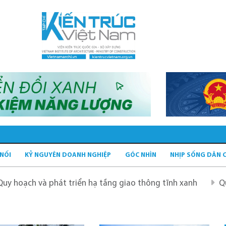
 NỐI
KỶ NGUYÊN DOANH NGHIỆP
GÓC NHÌN
NHỊP SỐNG DÂN 
át triển hạ tầng giao thông tĩnh xanh
Quy hoạch Hà Nộ