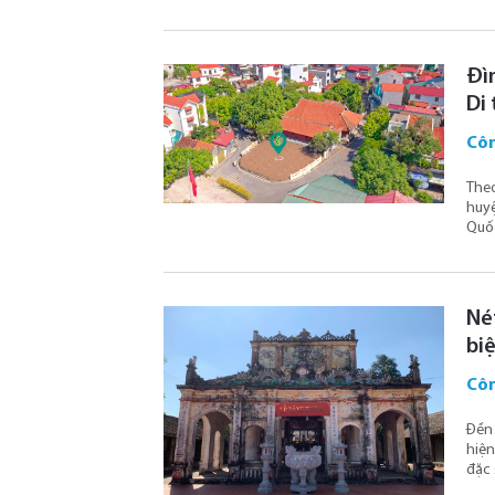
Đì
Di 
Côn
Theo
huyệ
Quốc
Nét
bi
Côn
Đền 
hiện
đặc 