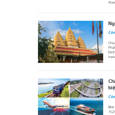
tham
Ng
Côn
Chùa
Phật
Định
trang
Ch
bi
Côn
Mới 
152/