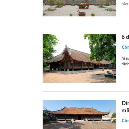
bàn 
6 d
Côn
Di t
Ninh
Đìn
mãi
Côn