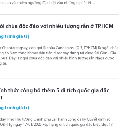
 quan và chiêm ngưỡng đặc biệt vào những dịp lễ tết…
ôi chùa độc đáo với nhiều tượng rắn ở TP.HCM
g trình giá trị
 Chantarangsay, còn gọi là chùa Candaransi (Q.3, TPHCM) là ngôi chùa
 giáo Nam tông Khmer đầu tiên được xây dựng tại vùng Sài Gòn - Gia
 xưa. Đây là ngôi chùa độc đáo với nhiều hình tượng rắn Naga được
 trí.
ính thức công bố thêm 5 di tích quốc gia đặc
ệt
g trình giá trị
đây, Phó Thủ tướng Chính phủ Lê Thành Long đã ký Quyết định số
QĐ-TTg ngày 17/01/2025 xếp hạng di tích quốc gia đặc biệt (đợt 17,