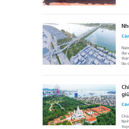
Nh
Côn
Năm 
đại 
thàn
lâu 
Ch
gi
Côn
Chùa
Ninh
truy