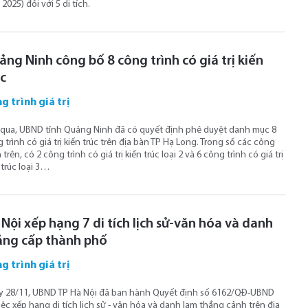
2025) đối với 5 di tích.
ng Ninh công bố 8 công trình có giá trị kiến
úc
g trình giá trị
qua, UBND tỉnh Quảng Ninh đã có quyết định phê duyệt danh mục 8
 trình có giá trị kiến trúc trên địa bàn TP Hạ Long. Trong số các công
h trên, có 2 công trình có giá trị kiến trúc loại 2 và 6 công trình có giá trị
 trúc loại 3…
Nội xếp hạng 7 di tích lịch sử-văn hóa và danh
ắng cấp thành phố
g trình giá trị
 28/11, UBND TP Hà Nội đã ban hành Quyết định số 6162/QĐ-UBND
iệc xếp hạng di tích lịch sử - văn hóa và danh lam thắng cảnh trên địa