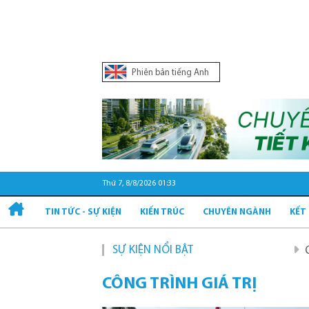
Phiên bản tiếng Anh
Thứ 7, 8/8/2026 01:33
TIN TỨC - SỰ KIỆN
KIẾN TRÚC
CHUYÊN NGÀNH
KẾT
SỰ KIỆN NỔI BẬT
Quy hoạch và ph
CÔNG TRÌNH GIÁ TRỊ