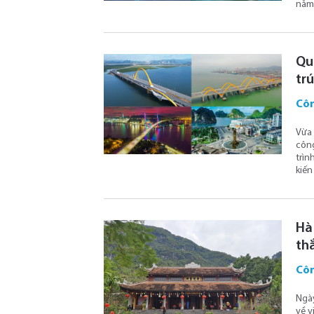
năm 
Quả
tr
Côn
Vừa 
công
trìn
kiến
Hà 
th
Côn
Ngày
về v