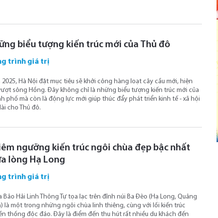
ững biểu tượng kiến trúc mới của Thủ đô
g trình giá trị
2025, Hà Nội đặt mục tiêu sẽ khởi công hàng loạt cây cầu mới, hiện
vượt sông Hồng. Đây không chỉ là những biểu tượng kiến trúc mới của
h phố mà còn là động lực mới giúp thúc đẩy phát triển kinh tế - xã hội
dài cho Thủ đô.
iêm ngưỡng kiến trúc ngôi chùa đẹp bậc nhất
ữa lòng Hạ Long
g trình giá trị
 Bảo Hải Linh Thông Tự tọa lạc trên đỉnh núi Ba Đèo (Hạ Long, Quảng
) là một trong những ngôi chùa linh thiêng, cùng với lối kiến trúc
ền thống độc đáo. Đây là điểm đến thu hút rất nhiều du khách đến