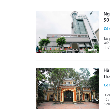
Ng
50
Côn
Tác 
kiến
như 
Hà 
th
Côn
UBND
hóa 
Biên