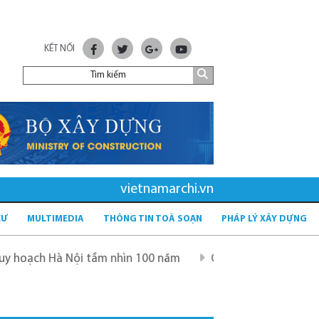
KẾT NỐI
vietnamarchi.vn
CƯ
MULTIMEDIA
THÔNG TIN TOÀ SOẠN
PHÁP LÝ XÂY DỰNG
i tầm nhìn 100 năm
Quy hoạch mới sau sáp nhập tỉnh - 