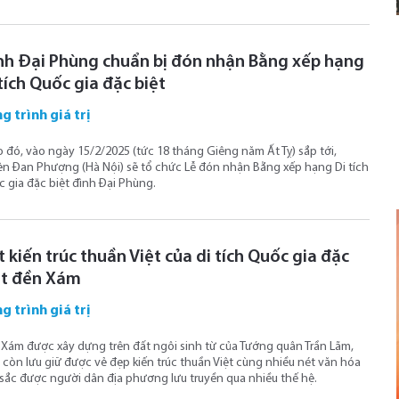
nh Đại Phùng chuẩn bị đón nhận Bằng xếp hạng
tích Quốc gia đặc biệt
g trình giá trị
 đó, vào ngày 15/2/2025 (tức 18 tháng Giêng năm Ất Tỵ) sắp tới,
n Đan Phượng (Hà Nội) sẽ tổ chức Lễ đón nhận Bằng xếp hạng Di tích
 gia đặc biệt đình Đại Phùng.
 kiến trúc thuần Việt của di tích Quốc gia đặc
ệt đền Xám
g trình giá trị
Xám được xây dựng trên đất ngôi sinh từ của Tướng quân Trần Lãm,
 còn lưu giữ được vẻ đẹp kiến trúc thuần Việt cùng nhiều nét văn hóa
sắc được người dân địa phương lưu truyền qua nhiều thế hệ.