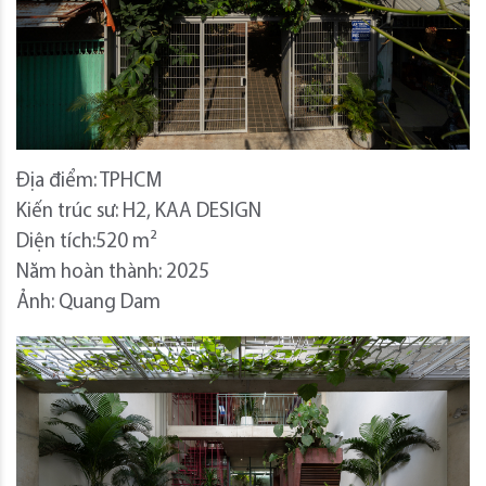
Địa điểm: TPHCM
Kiến trúc sư: H2, KAA DESIGN
Diện tích:520 m²
Năm hoàn thành: 2025
Ảnh: Quang Dam