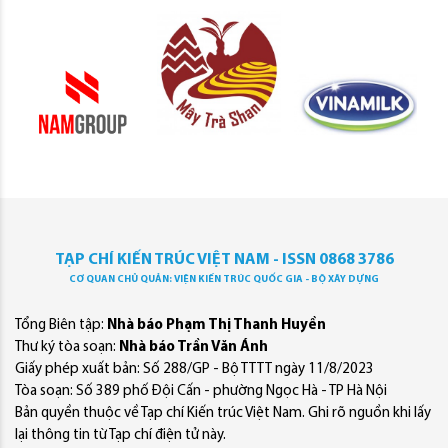
TẠP CHÍ KIẾN TRÚC VIỆT NAM - ISSN 0868 3786
CƠ QUAN CHỦ QUẢN: VIỆN KIẾN TRÚC QUỐC GIA - BỘ XÂY DỰNG
Tổng Biên tập:
Nhà báo Phạm Thị Thanh Huyền
Thư ký tòa soạn:
Nhà báo Trần Văn Ánh
Giấy phép xuất bản: Số 288/GP - Bộ TTTT ngày 11/8/2023
Tòa soạn: Số 389 phố Đội Cấn - phường Ngọc Hà - TP Hà Nội
Bản quyền thuộc về Tạp chí Kiến trúc Việt Nam. Ghi rõ nguồn khi lấy
lại thông tin từ Tạp chí điện tử này.