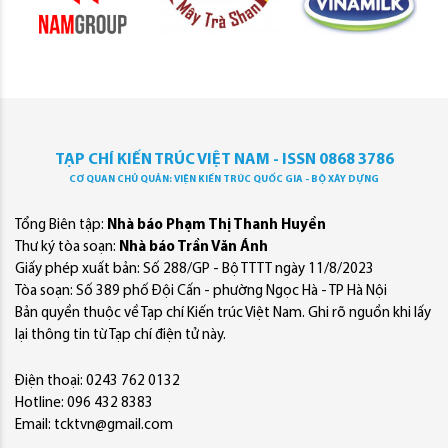
TẠP CHÍ KIẾN TRÚC VIỆT NAM - ISSN 0868 3786
CƠ QUAN CHỦ QUẢN: VIỆN KIẾN TRÚC QUỐC GIA - BỘ XÂY DỰNG
Tổng Biên tập:
Nhà báo Phạm Thị Thanh Huyền
Thư ký tòa soạn:
Nhà báo Trần Văn Ánh
Giấy phép xuất bản: Số 288/GP - Bộ TTTT ngày 11/8/2023
Tòa soạn: Số 389 phố Đội Cấn - phường Ngọc Hà - TP Hà Nội
Bản quyền thuộc về Tạp chí Kiến trúc Việt Nam. Ghi rõ nguồn khi lấy
lại thông tin từ Tạp chí điện tử này.
Điện thoại: 0243 762 0132
Hotline: 096 432 8383
Email: tcktvn@gmail.com