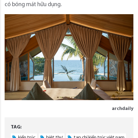
có bóng mát hữu dụng.
archdaily
TAG:
kiến trúc
biệt thự
tạp chí kiến trúc việt nam