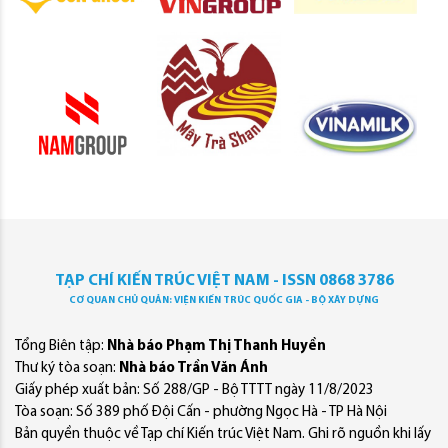
TẠP CHÍ KIẾN TRÚC VIỆT NAM - ISSN 0868 3786
CƠ QUAN CHỦ QUẢN: VIỆN KIẾN TRÚC QUỐC GIA - BỘ XÂY DỰNG
Tổng Biên tập:
Nhà báo Phạm Thị Thanh Huyền
Thư ký tòa soạn:
Nhà báo Trần Văn Ánh
Giấy phép xuất bản: Số 288/GP - Bộ TTTT ngày 11/8/2023
Tòa soạn: Số 389 phố Đội Cấn - phường Ngọc Hà - TP Hà Nội
Bản quyền thuộc về Tạp chí Kiến trúc Việt Nam. Ghi rõ nguồn khi lấy