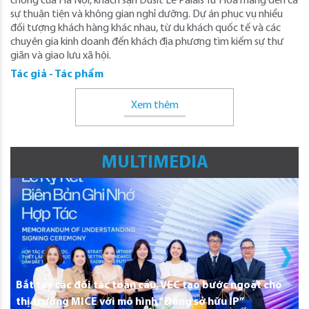
chóng của Hà Nội, khách sạn Dusit Lê Palais Từ Hoa mang đến cả
sự thuận tiện và không gian nghỉ dưỡng. Dự án phục vụ nhiều
đối tượng khách hàng khác nhau, từ du khách quốc tế và các
chuyên gia kinh doanh đến khách địa phương tìm kiếm sự thư
giãn và giao lưu xã hội.
Tác giả - Tác phẩm
Xem thêm
MULTIMEDIA
Bắt tay các đối tác toàn cầu, VEC tạo bước ngoặt cho
thị trường MICE với mô hình “Đồng sở hữu IP”