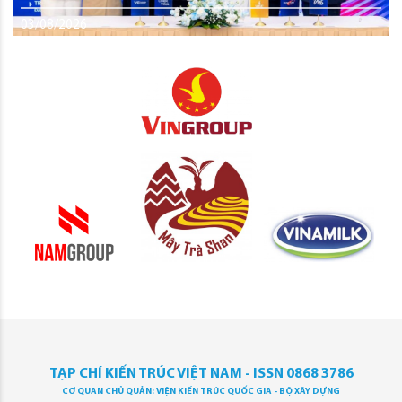
03/08/2026
TẠP CHÍ KIẾN TRÚC VIỆT NAM - ISSN 0868 3786
CƠ QUAN CHỦ QUẢN: VIỆN KIẾN TRÚC QUỐC GIA - BỘ XÂY DỰNG