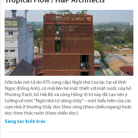
Tropical Flow / H&P Architects
(Văn bản mô tả do KTS cung cấp) Ngôi nhà tọa lạc tại xã Vinh
Ngọc (Đồng Anh), có mối liên hệ mật thiết với mặt nước của hồ
Phương Trạch, hồ Hải Bộ và sông Hồng. Vị trí này đã tạo nên ý
tưởng về một "Ngôi nhà từ dòng chảy" – một biểu hiện của các
cụm nhà ở thường thấy dọc theo sông (theo chiều ngang) hoặc
dọc theo thác nước (theo chiều dọc).
Sáng tác kiến trúc