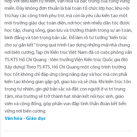
hợp với điều kiện tự nhiên, văn hóa và đặc trưng của từng vùng
miền. Đây không đơn thuần là bài toán tổ chức lớp học, khu nội
trú hay các công trình phụ trợ, mà còn là yêu cầu kiến tạo một
môi trường giáo dục toàn diện, nơi học sinh nhiều dân tộc được
học tập, chung sống, giao lưu và trưởng thành trong sự an toàn,
bình đẳng và tôn trọng bản sắc. Để làm rõ tư tưởng “kiến trúc
cho sự gắn kết” trong quá trình tạo dựng những mái nhà chung
nơi biên cương, Tạp chí Kiến trúc Việt Nam đã có cuộc phỏng vấn
TS.KTS Hồ Chí Quang - Viện trưởng Viện Kiến trúc Quốc gia (Bộ
Xây dựng) Theo TS.KTS, Hồ Chí Quang một công trình trường
học tốt không chỉ đáp ứng công năng dạy và học mà còn phải
kiến tạo không gian gặp gỡ, giao lưu và sẻ chia. Khi kiến trúc tôn
trọng tự nhiên, gìn giữ bản sắc và đặt con người ở vị trí trung
tâm, nhà trường sẽ trở thành hạt nhân kết nối học sinh, giáo
viên và cộng đồng, góp phần vun đắp tinh thần đoàn kết bền
vững nơi biên cương.
Văn hóa - Giáo dục