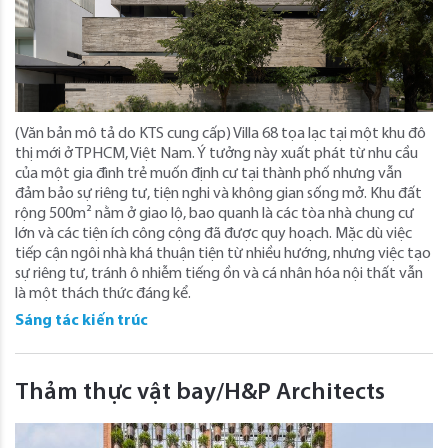
(Văn bản mô tả do KTS cung cấp) Villa 68 tọa lạc tại một khu đô
thị mới ở TPHCM, Việt Nam. Ý tưởng này xuất phát từ nhu cầu
của một gia đình trẻ muốn định cư tại thành phố nhưng vẫn
đảm bảo sự riêng tư, tiện nghi và không gian sống mở. Khu đất
rộng 500m² nằm ở giao lộ, bao quanh là các tòa nhà chung cư
lớn và các tiện ích công cộng đã được quy hoạch. Mặc dù việc
tiếp cận ngôi nhà khá thuận tiện từ nhiều hướng, nhưng việc tạo
sự riêng tư, tránh ô nhiễm tiếng ồn và cá nhân hóa nội thất vẫn
là một thách thức đáng kể.
Sáng tác kiến trúc
Thảm thực vật bay/H&P Architects