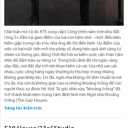
(Văn bản mô tả do KTS cung cấp) Công trình nằm trên khu đất
rộng 5×20m tại giao điểm của hai con hẻm nhỏ – một điều kiện
hiếm gặp trong cấu trúc nhà ống đô thị điển hình. Ưu điểm của
việc có hai mặt tiền mở cho phép sử dụng hiệu quả ánh sáng tự
nhiên và thông gió, đồng thời đòi hỏi sự kiểm soát cẩn thận tầm
nhìn để đảm bảo sự riêng tư. Trong bối cảnh đô thị ngày càng
dày đặc, nơi đất đai trở nên khan hiếm và các tòa nhà san sát
nhau, cuộc sống hàng ngày thường bị thu hẹp trong những
không gian khép kín. Do đó, ngôi nhà không chỉ đơn thuần là nơi
trú ẩn, mà còn là không gian tạo ra những khoảng trống để con
người thực sự được hít thở. Từ góc nhìn này, "khoảng trống" đã
trở thành khái niệm trung tâm định hình nên Ngôi nhà Khoảng
trống (The Gap House).
Sáng tác kiến trúc