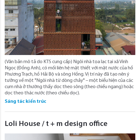
(Văn bản mô tả do KTS cung cấp) Ngôi nhà tọa lạc tại xã Vinh
Ngọc (Đồng Anh), có mối liên hệ mật thiết với mặt nước của hồ
Phương Trạch, hồ Hải Bộ và sông Hồng. Vị trí này đã tạo nên ý
tưởng về một "Ngôi nhà từ dòng chảy" – một biểu hiện của các
cụm nhà ở thường thấy dọc theo sông (theo chiều ngang) hoặc
dọc theo thác nước (theo chiều dọc).
Sáng tác kiến trúc
Loli House / t + m design office