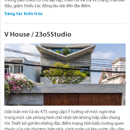
thống đảo chiều có thể lắp ráp, tháo rời và trả về trạng thái ban
đầu, giảm thiểu tác động lâu dài đến địa điểm.
Sáng tác kiến trúc
V House / 23o5Studio
(Văn bản mô tả do KTS cung cấp) Ý tưởng về một ngôi nhà
trong một căn phòng hình chữ nhật lớn không hấp dẫn chúng
tôi. Thiết kế gợi lên những đặc điểm mang tính biểu tượng quen
thuộc của sân thượng, hiên nhà, vách ngăn và khu vườn, lấy cảm