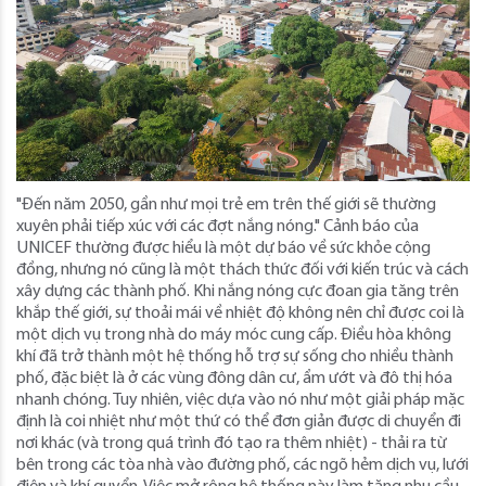
"Đến năm 2050, gần như mọi trẻ em trên thế giới sẽ thường
xuyên phải tiếp xúc với các đợt nắng nóng." Cảnh báo của
UNICEF thường được hiểu là một dự báo về sức khỏe cộng
đồng, nhưng nó cũng là một thách thức đối với kiến ​​trúc và cách
xây dựng các thành phố. Khi nắng nóng cực đoan gia tăng trên
khắp thế giới, sự thoải mái về nhiệt độ không nên chỉ được coi là
một dịch vụ trong nhà do máy móc cung cấp. Điều hòa không
khí đã trở thành một hệ thống hỗ trợ sự sống cho nhiều thành
phố, đặc biệt là ở các vùng đông dân cư, ẩm ướt và đô thị hóa
nhanh chóng. Tuy nhiên, việc dựa vào nó như một giải pháp mặc
định là coi nhiệt như một thứ có thể đơn giản được di chuyển đi
nơi khác (và trong quá trình đó tạo ra thêm nhiệt) - thải ra từ
bên trong các tòa nhà vào đường phố, các ngõ hẻm dịch vụ, lưới