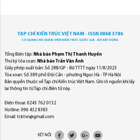
TẠP CHÍ KIẾN TRÚC VIỆT NAM - ISSN 0868 3786
CƠ QUAN CHỦ QUẢN: VIỆN KIẾN TRÚC QUỐC GIA - BỘ XÂY DỰNG
Tổng Biên tập:
Nhà báo Phạm Thị Thanh Huyền
Thư ký tòa soạn:
Nhà báo Trần Văn Ánh
Giấy phép xuất bản: Số 288/GP - Bộ TTTT ngày 11/8/2023
Tòa soạn: Số 389 phố Đội Cấn - phường Ngọc Hà - TP Hà Nội
Bản quyền thuộc về Tạp chí Kiến trúc Việt Nam. Ghi rõ nguồn khi lấy
lại thông tin từ Tạp chí điện tử này.
Điện thoại: 0243 762 0132
Hotline: 096 432 8383
Email: tcktvn@gmail.com
KẾT NỐI