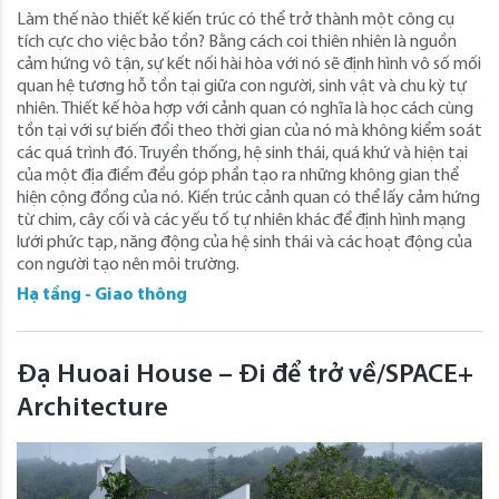
Làm thế nào thiết kế kiến ​​trúc có thể trở thành một công cụ
tích cực cho việc bảo tồn? Bằng cách coi thiên nhiên là nguồn
cảm hứng vô tận, sự kết nối hài hòa với nó sẽ định hình vô số mối
quan hệ tương hỗ tồn tại giữa con người, sinh vật và chu kỳ tự
nhiên. Thiết kế hòa hợp với cảnh quan có nghĩa là học cách cùng
tồn tại với sự biến đổi theo thời gian của nó mà không kiểm soát
các quá trình đó. Truyền thống, hệ sinh thái, quá khứ và hiện tại
của một địa điểm đều góp phần tạo ra những không gian thể
hiện cộng đồng của nó. Kiến trúc cảnh quan có thể lấy cảm hứng
từ chim, cây cối và các yếu tố tự nhiên khác để định hình mạng
lưới phức tạp, năng động của hệ sinh thái và các hoạt động của
con người tạo nên môi trường.
Hạ tầng - Giao thông
Đạ Huoai House – Đi để trở về/SPACE+
Architecture