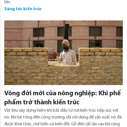
lớn.
Sáng tác kiến trúc
Vòng đời mới của nông nghiệp: Khi phế
phẩm trở thành kiến trúc
Vật liệu xây dựng hiếm khi bắt đầu từ nơi kiến ​​trúc tiếp xúc với
nó. Khi bê tông đến công trường, đá vôi dùng để sản xuất nó đã
được khai thác, chế biến và biến đổi. Gỗ đến rất lâu sau khi rừng