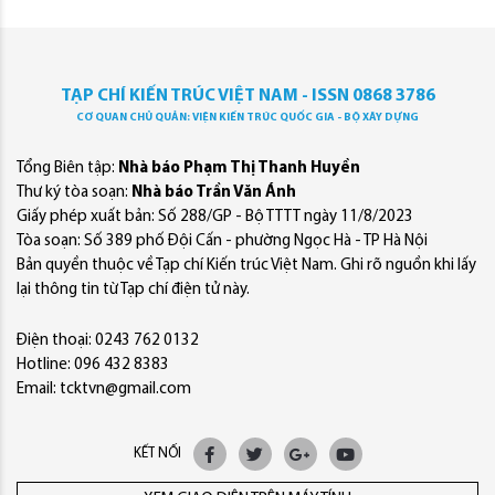
TẠP CHÍ KIẾN TRÚC VIỆT NAM - ISSN 0868 3786
CƠ QUAN CHỦ QUẢN: VIỆN KIẾN TRÚC QUỐC GIA - BỘ XÂY DỰNG
Tổng Biên tập:
Nhà báo Phạm Thị Thanh Huyền
Thư ký tòa soạn:
Nhà báo Trần Văn Ánh
Giấy phép xuất bản: Số 288/GP - Bộ TTTT ngày 11/8/2023
Tòa soạn: Số 389 phố Đội Cấn - phường Ngọc Hà - TP Hà Nội
Bản quyền thuộc về Tạp chí Kiến trúc Việt Nam. Ghi rõ nguồn khi lấy
lại thông tin từ Tạp chí điện tử này.
Điện thoại: 0243 762 0132
Hotline: 096 432 8383
Email: tcktvn@gmail.com
KẾT NỐI