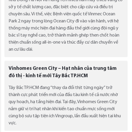
sở y tế chất lượng cao, đặc biệt cho cấp cứu và điều trị
chuyên sâu. Vì thế, việc Bệnh viện quốc tế Vinmec Ocean
Park 2 ngay trong lòng Ocean City đi vào vận hành, với hệ
thống máy móc hiện đại hàng đầu thế giới cùng đội ngũ y
bác sĩ tay nghề cao, trở thành mảnh ghép then chốt hoàn
thiện chuẩn sống all-in-one và thúc đẩy cư dân chuyển về
an cư lâu dài.
Vinhomes Green City – Hạt nhân của trung tâm
đô thị - kinh tế mới Tây Bắc TP.HCM
Tây Bắc TP.HCM đang “thay da đổi thịt từng ngày” trở
thành cực phát triển mới của đầu tàu kinh tế cả nước nhờ
quy hoạch, hạ tầng hiện đại. Tại đây, Vinhomes Green City
nắm giữ vị trí hạt nhân khi kiến tạo chuẩn mực sống mới
cùng bộ sưu tập tiện ích Vingroup, lần đầu xuất hiện tại khu
vực.