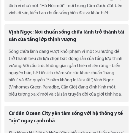
định vị như một “Hà Nội mới” - nơi trung tâm được đặt bên
vịnh di sản, kiến tạo chuẩn sống hiện đại và khác biệt.
Vịnh Ngọc: Nơi chuẩn sống chữa lành trở thành tài
sản của tầng lớp thịnh vượng
Sống chữa lành đang vượt khỏi phạm vi một xu hướng để
trở thành tiêu chí lựa chọn bất động sản của tầng lớp thịnh
vượng. Với cấu trúc không gian gắn thiên nhiên rừng - biển
nguyên bản, hệ tiện ích chăm sóc sức khỏe chuẩn “hàng
hiệu” và đặc quyền “5 năm không lo lãi suất”, Vịnh Ngọc
(Vinhomes Green Paradise, Cần Giờ) đang định hình một
biểu tượng xa xỉ mới và tài sản truyền đời của giới tinh hoa.
Cư dân Ocean City yên tâm sống với hệ thống y tế
“xịn” ngay cạnh nhà
Khu Đông Hà Nội và Hưng Yên nhiều năm nay thiếu vắng cơ