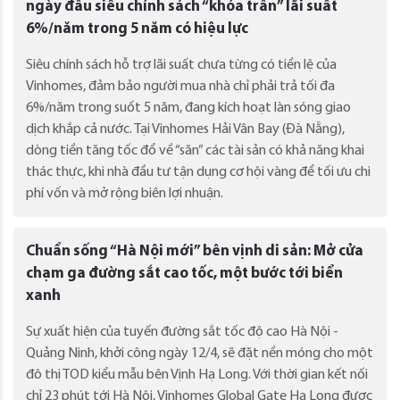
ngày đầu siêu chính sách “khóa trần” lãi suất
6%/năm trong 5 năm có hiệu lực
Siêu chính sách hỗ trợ lãi suất chưa từng có tiền lệ của
Vinhomes, đảm bảo người mua nhà chỉ phải trả tối đa
6%/năm trong suốt 5 năm, đang kích hoạt làn sóng giao
dịch khắp cả nước. Tại Vinhomes Hải Vân Bay (Đà Nẵng),
dòng tiền tăng tốc đổ về “săn” các tài sản có khả năng khai
thác thực, khi nhà đầu tư tận dụng cơ hội vàng để tối ưu chi
phí vốn và mở rộng biên lợi nhuận.
Chuẩn sống “Hà Nội mới” bên vịnh di sản: Mở cửa
chạm ga đường sắt cao tốc, một bước tới biển
xanh
Sự xuất hiện của tuyến đường sắt tốc độ cao Hà Nội -
Quảng Ninh, khởi công ngày 12/4, sẽ đặt nền móng cho một
đô thị TOD kiểu mẫu bên Vịnh Hạ Long. Với thời gian kết nối
chỉ 23 phút tới Hà Nội, Vinhomes Global Gate Hạ Long được