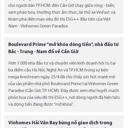
cho người dân TP.HCM: đến Cần Giờ chạy giữa rừng - biển,
xem pháo hoa, thưởng thức ẩm thực, lái thử xe VinFast và
khám phá diện mạo siêu đô thị ESG++ đầu tiên của Việt
Nam - Vinhomes Green Paradise.
Boulevard Prime “mở khóa dòng tiền”, nhà đầu tư
Bắc - Trung - Nam đổ về Cần Giờ
Hơn 1.000 nhà đầu tư và chuyên viên kinh doanh hội tụ tại
ba điểm cầu Hà Nội, Nghệ An và TP.HCM trong sự kiện
mega livestream ngày 25/4 đã cho thấy sức hút mạnh mẽ
của sản phẩm nhà phố Boulevard Prime tại Vinhomes Green
Paradise (Cần Giờ, TP. HCM). Đây được xem như huyết mạch
phồn hoa của siêu đô thị ESG++, nơi dòng người đã hiện hữu
và dòng tiền đang được “mở khóa”.
Vinhomes Hải Vân Bay bùng nổ giao dịch trong