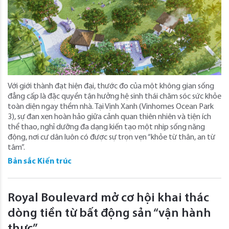
Với giới thành đạt hiện đại, thước đo của một không gian sống
đẳng cấp là đặc quyền tận hưởng hệ sinh thái chăm sóc sức khỏe
toàn diện ngay thềm nhà. Tại Vịnh Xanh (Vinhomes Ocean Park
3), sự đan xen hoàn hảo giữa cảnh quan thiên nhiên và tiện ích
thể thao, nghỉ dưỡng đa dạng kiến tạo một nhịp sống năng
động, nơi cư dân luôn có được sự trọn vẹn “khỏe từ thân, an từ
tâm”.
Bản sắc Kiến trúc
Royal Boulevard mở cơ hội khai thác
dòng tiền từ bất động sản “vận hành