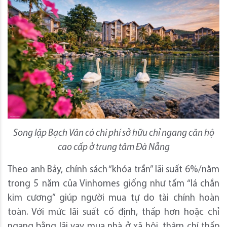
S
ong lập Bạch Vân
có chi phí sở hữu chỉ ngang căn hộ
cao cấp ở trung tâm Đà Nẵng
Theo anh Bảy, chính sách “khóa trần” lãi suất 6%/năm
trong 5 năm của Vinhomes giống như tấm “lá chắn
kim cương” giúp người mua tự do tài chính hoàn
toàn. Với mức lãi suất cố định, thấp hơn hoặc chỉ
ngang bằng lãi vay mua nhà ở xã hội, thậm chí thấp