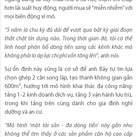
hơn lãi suất huy động, người mua sẽ “miễn nhiễm” với
mọi biến động vĩ mô.
“5 năm là chu kỳ đủ dài để vượt qua bất kỳ giai đoạn
thắt chặt tín dụng nào. Trong thời gian đó, tôi có thể
linh hoạt phân bổ dòng tiền sang các kênh khác mà
không phải lo áp lực chi phí vốn tăng lên”
, anh nói.
Sự ổn định này cũng là cơ sở để anh Bảy tự tin lựa
chọn ghép 2 căn song lập, tạo thành không gian gần
600m², hướng tới mô hình khai thác đa công năng:
tầng 1-2 kinh doanh dịch vụ, tầng 3 vận hành lưu trú,
trong khi tầng trên cùng dành cho gia đình nghỉ
dưỡng và an cư.
“Mô hình ‘một tài sản - đa dòng tiền’ này gần như
không thể tìm thấy ở các sản phẩm căn hộ cao cấp