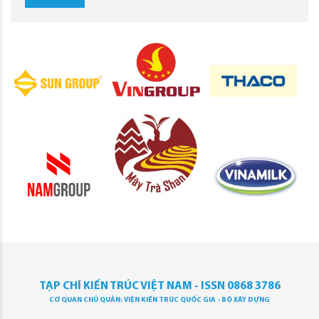
TẠP CHÍ KIẾN TRÚC VIỆT NAM - ISSN 0868 3786
CƠ QUAN CHỦ QUẢN: VIỆN KIẾN TRÚC QUỐC GIA - BỘ XÂY DỰNG