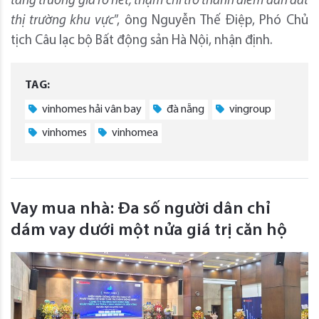
tăng trưởng giá rõ nét, thậm chí trở thành điểm dẫn dắt
thị trường khu vực
”, ông Nguyễn Thế Điệp, Phó Chủ
tịch Câu lạc bộ Bất động sản Hà Nội, nhận định.
TAG:
vinhomes hải vân bay
đà nẵng
vingroup
vinhomes
vinhomea
Vay mua nhà: Đa số người dân chỉ
dám vay dưới một nửa giá trị căn hộ