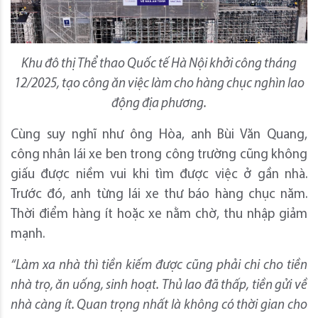
K
hu đô thị
Thể thao Quốc tế Hà Nội khởi công
tháng
12/2025
, tạo công ăn việc làm cho hàng
chục
nghìn lao
động địa phương.
Cùng suy nghĩ như ông Hòa, anh Bùi Văn Quang,
công nhân lái xe ben trong công trường cũng không
giấu được niềm vui khi tìm được việc ở gần nhà.
Trước đó, anh từng lái xe thư báo hàng chục năm.
Thời điểm hàng ít hoặc xe nằm chờ, thu nhập giảm
mạnh.
“Làm xa nhà thì tiền kiếm được cũng
phải chi cho
tiền
nhà trọ,
ăn uống, sinh hoạt
. Thủ lao đã thấp, tiền gửi về
nhà càng ít
. Quan trọng nhất là
không có
thời gian cho