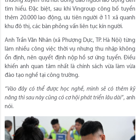
thường xuyên thu hút đông đảo người lao động đến
tìm hiểu. Đặc biệt, sau khi Vingroup công bố tuyển
thêm 20.000 lao động, ưu tiên người ở 11 xã quanh
khu đô thị, các bàn phỏng vấn liên tục kín người.
Anh Trần Văn Nhân (xã Phượng Dực, TP. Hà Nội) từng
làm nhiều công việc thời vụ nhưng thu nhập không
ổn định, nên quyết định nộp hồ sơ ứng tuyển. Điều
khiến anh quan tâm nhất là chính sách vừa làm vừa
đào tạo nghề tại công trường.
“
V
ào đây
có thể được
học nghề,
m
ình
sẽ
có thêm kỹ
năng thì sau này cũng có cơ hội phát triển lâu dài”
, anh
nói.