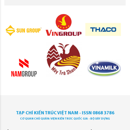
TẠP CHÍ KIẾN TRÚC VIỆT NAM - ISSN 0868 3786
CƠ QUAN CHỦ QUẢN: VIỆN KIẾN TRÚC QUỐC GIA - BỘ XÂY DỰNG