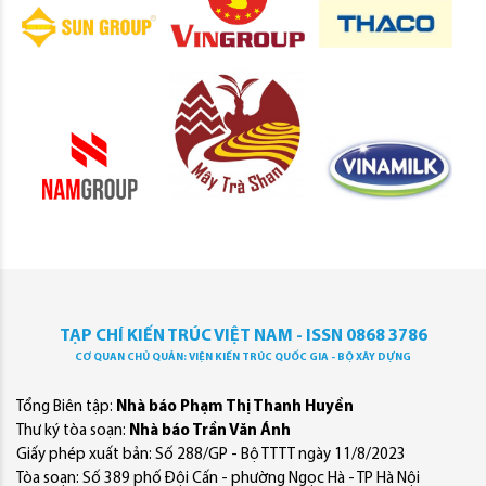
TẠP CHÍ KIẾN TRÚC VIỆT NAM - ISSN 0868 3786
CƠ QUAN CHỦ QUẢN: VIỆN KIẾN TRÚC QUỐC GIA - BỘ XÂY DỰNG
Tổng Biên tập:
Nhà báo Phạm Thị Thanh Huyền
Thư ký tòa soạn:
Nhà báo Trần Văn Ánh
Giấy phép xuất bản: Số 288/GP - Bộ TTTT ngày 11/8/2023
Tòa soạn: Số 389 phố Đội Cấn - phường Ngọc Hà - TP Hà Nội