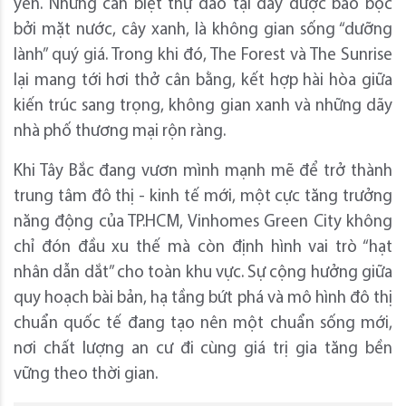
yên. Những căn biệt thự đảo tại đây được bao bọc
bởi mặt nước, cây xanh, là không gian sống “dưỡng
lành” quý giá. Trong khi đó, The Forest và The Sunrise
lại mang tới hơi thở cân bằng, kết hợp hài hòa giữa
kiến trúc sang trọng, không gian xanh và những dãy
nhà phố thương mại rộn ràng.
Khi Tây Bắc đang vươn mình mạnh mẽ để trở thành
trung tâm đô thị - kinh tế mới, một cực tăng trưởng
năng động của TP.HCM, Vinhomes Green City không
chỉ đón đầu xu thế mà còn định hình vai trò “hạt
nhân dẫn dắt” cho toàn khu vực. Sự cộng hưởng giữa
quy hoạch bài bản, hạ tầng bứt phá và mô hình đô thị
chuẩn quốc tế đang tạo nên một chuẩn sống mới,
nơi chất lượng an cư đi cùng giá trị gia tăng bền
vững theo thời gian.