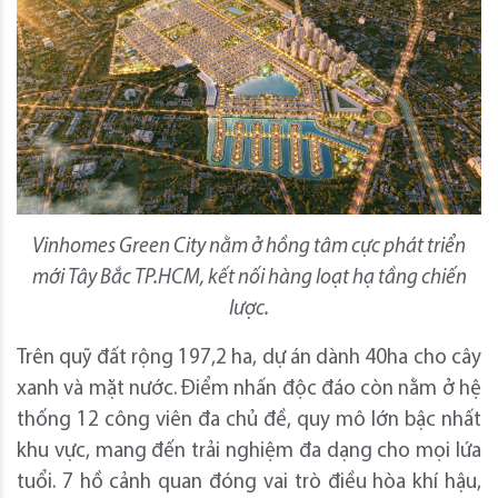
Vinhomes Green City
nằm ở hồng tâm cực phát triển
mới
Tây Bắc TP.HCM
, kết nối hàng loạt hạ tầng chiến
lược
.
Trên quỹ đất rộng 197,2 ha, dự án dành 40ha cho cây
xanh và mặt nước. Điểm nhấn độc đáo còn nằm ở hệ
thống 12 công viên đa chủ đề, quy mô lớn bậc nhất
khu vực, mang đến trải nghiệm đa dạng cho mọi lứa
tuổi. 7 hồ cảnh quan đóng vai trò điều hòa khí hậu,