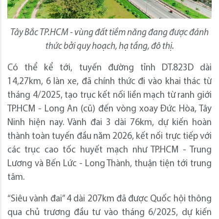
Tây Bắc TP.HCM - vùng đất tiềm năng
đang được đánh
thức bởi quy hoạch, hạ tầng, đô thị
.
Có thể kể tới, tuyến đường tỉnh DT.823D dài
14,27km, 6 làn xe, đã chính thức đi vào khai thác từ
tháng 4/2025, tạo trục kết nối liền mạch từ ranh giới
TP.HCM - Long An (cũ) đến vòng xoay Đức Hòa, Tây
Ninh hiện nay. Vành đai 3 dài 76km, dự kiến hoàn
thành toàn tuyến đầu năm 2026, kết nối trực tiếp với
các trục cao tốc huyết mạch như TP.HCM - Trung
Lương và Bến Lức - Long Thành, thuận tiện tới trung
tâm.
“Siêu vành đai” 4 dài 207km đã được Quốc hội thông
qua chủ trương đầu tư vào tháng 6/2025, dự kiến