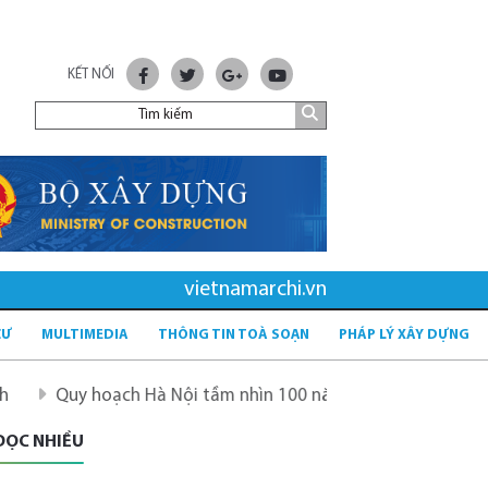
KẾT NỐI
vietnamarchi.vn
CƯ
MULTIMEDIA
THÔNG TIN TOÀ SOẠN
PHÁP LÝ XÂY DỰNG
uy hoạch Hà Nội tầm nhìn 100 năm
Quy hoạch mới sau sá
ĐỌC NHIỀU