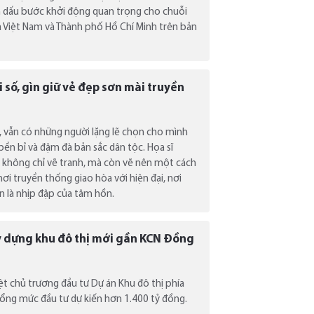
h dấu bước khởi động quan trọng cho chuỗi
ủa Việt Nam và Thành phố Hồ Chí Minh trên bản
 số, gìn giữ vẻ đẹp sơn mài truyền
ị, vẫn có những người lặng lẽ chọn cho mình
ền bỉ và đậm đà bản sắc dân tộc. Họa sĩ
 không chỉ vẽ tranh, mà còn vẽ nên một cách
ơi truyền thống giao hòa với hiện đại, nơi
òn là nhịp đập của tâm hồn.
y dựng khu đô thị mới gần KCN Đồng
t chủ trương đầu tư Dự án Khu đô thị phía
tổng mức đầu tư dự kiến hơn 1.400 tỷ đồng.