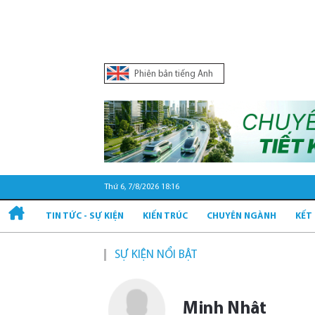
Phiên bản tiếng Anh
Thứ 6, 7/8/2026 18:16
TIN TỨC - SỰ KIỆN
KIẾN TRÚC
CHUYÊN NGÀNH
KẾT
SỰ KIỆN NỔI BẬT
Minh Nhật