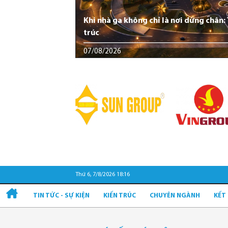
Khi nhà ga không chỉ là nơi dừng chân
trúc
07/08/2026
Thứ 6, 7/8/2026 18:16
TIN TỨC - SỰ KIỆN
KIẾN TRÚC
CHUYÊN NGÀNH
KẾT