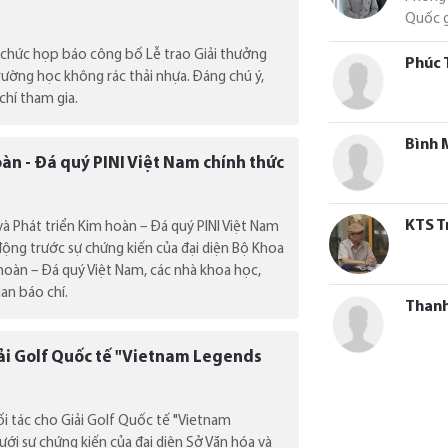
Quốc g
 chức họp báo công bố Lễ trao Giải thưởng
Phúc 
rường học không rác thải nhựa. Đáng chú ý,
chí tham gia.
Bình 
àn - Đá quý PINI Việt Nam chính thức
KTS T
và Phát triển Kim hoàn – Đá quý PINI Việt Nam
động trước sự chứng kiến của đại diện Bộ Khoa
hoàn – Đá quý Việt Nam, các nhà khoa học,
an báo chí.
Than
ải Golf Quốc tế "Vietnam Legends
đối tác cho Giải Golf Quốc tế "Vietnam
i sự chứng kiến của đại diện Sở Văn hóa và