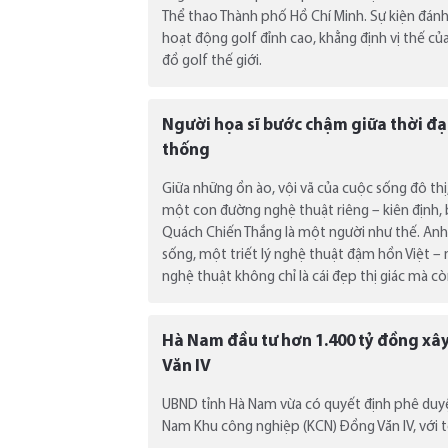
Thể thao Thành phố Hồ Chí Minh. Sự kiện đán
hoạt động golf đỉnh cao, khẳng định vị thế c
đồ golf thế giới.
Người họa sĩ bước chậm giữa thời đại
thống
Giữa những ồn ào, vội vã của cuộc sống đô th
một con đường nghệ thuật riêng – kiên định, b
Quách Chiến Thắng là một người như thế. Anh
sống, một triết lý nghệ thuật đậm hồn Việt – n
nghệ thuật không chỉ là cái đẹp thị giác mà c
Hà Nam đầu tư hơn 1.400 tỷ đồng xâ
Văn IV
UBND tỉnh Hà Nam vừa có quyết định phê duyệ
Nam Khu công nghiệp (KCN) Đồng Văn IV, với 