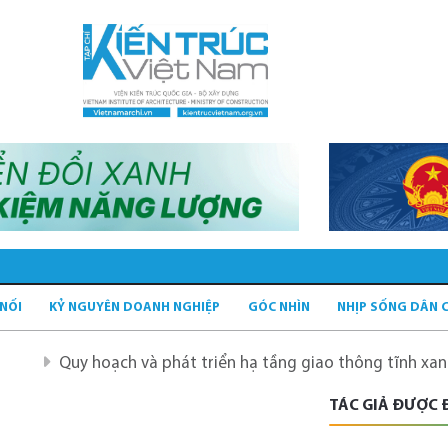
 NỐI
KỶ NGUYÊN DOANH NGHIỆP
GÓC NHÌN
NHỊP SỐNG DÂN 
Quy hoạch và phát triển hạ tầng giao thông tĩnh xanh
Q
TÁC GIẢ ĐƯỢC 