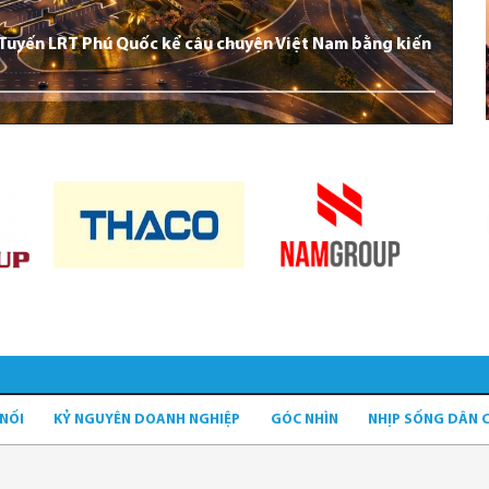
: Tuyến LRT Phú Quốc kể câu chuyện Việt Nam bằng kiến
 NỐI
KỶ NGUYÊN DOANH NGHIỆP
GÓC NHÌN
NHỊP SỐNG DÂN 