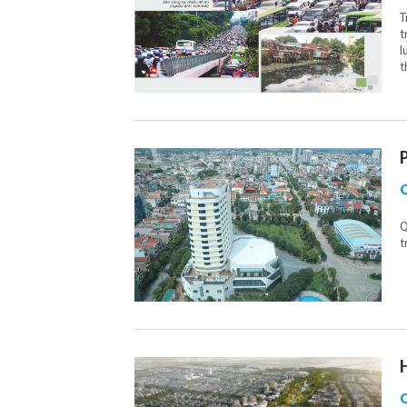
T
t
l
t
Q
t