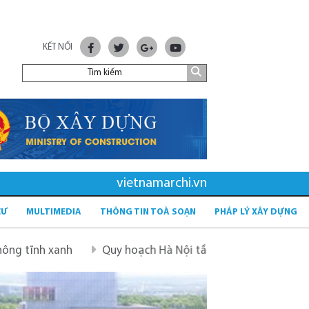
KẾT NỐI
vietnamarchi.vn
CƯ
MULTIMEDIA
THÔNG TIN TOÀ SOẠN
PHÁP LÝ XÂY DỰNG
anh
Quy hoạch Hà Nội tầm nhìn 100 năm
Quy hoạch