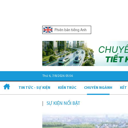
Phiên bản tiếng Anh
Thứ 6, 7/8/2026 05:56
TIN TỨC - SỰ KIỆN
KIẾN TRÚC
CHUYÊN NGÀNH
KẾT
SỰ KIỆN NỔI BẬT