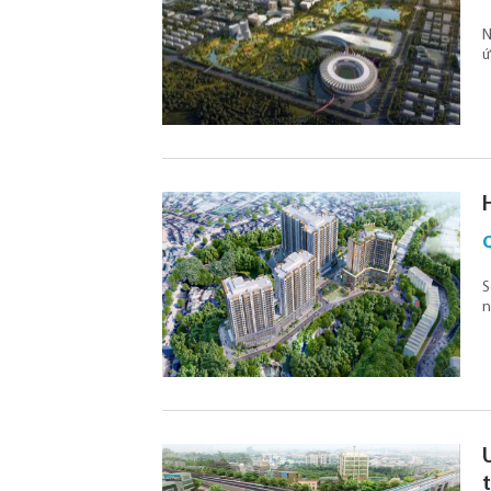
N
ứ
S
n