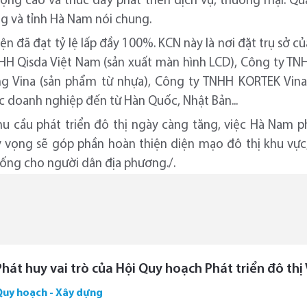
ượng cao và thúc đẩy phát triển dịch vụ, thương mại. Qu
g và tỉnh Hà Nam nói chung.
ện đã đạt tỷ lệ lấp đầy 100%. KCN này là nơi đặt trụ sở c
NHH Qisda Việt Nam (sản xuất màn hình LCD), Công ty T
Eng Vina (sản phẩm từ nhựa), Công ty TNHH KORTEK Vina
c doanh nghiệp đến từ Hàn Quốc, Nhật Bản...
hu cầu phát triển đô thị ngày càng tăng, việc Hà Nam p
vọng sẽ góp phần hoàn thiện diện mạo đô thị khu vực,
 sống cho người dân địa phương./.
Phát huy vai trò của Hội Quy hoạch Phát triển đô th
Quy hoạch - Xây dựng