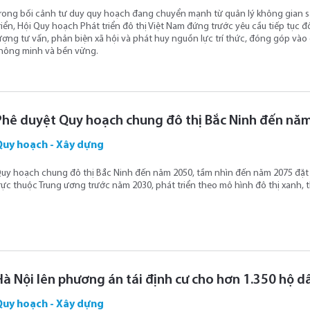
rong bối cảnh tư duy quy hoạch đang chuyển mạnh từ quản lý không gian s
riển, Hội Quy hoạch Phát triển đô thị Việt Nam đứng trước yêu cầu tiếp tục
ượng tư vấn, phản biện xã hội và phát huy nguồn lực trí thức, đóng góp vào 
hông minh và bền vững.
Phê duyệt Quy hoạch chung đô thị Bắc Ninh đến nă
Quy hoạch - Xây dựng
uy hoạch chung đô thị Bắc Ninh đến năm 2050, tầm nhìn đến năm 2075 đặt 
rực thuộc Trung ương trước năm 2030, phát triển theo mô hình đô thị xanh, 
Hà Nội lên phương án tái định cư cho hơn 1.350 hộ 
Quy hoạch - Xây dựng