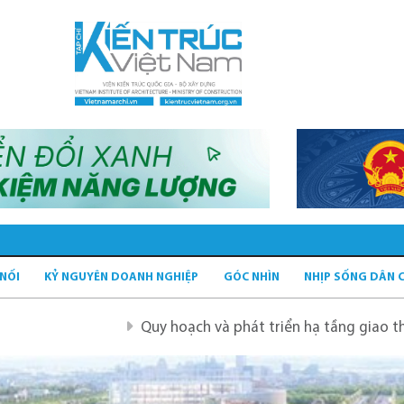
 NỐI
KỶ NGUYÊN DOANH NGHIỆP
GÓC NHÌN
NHỊP SỐNG DÂN 
Quy hoạch và phát triển hạ tầng giao thông tĩnh x