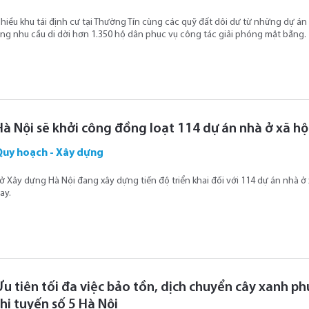
hiều khu tái định cư tại Thường Tín cùng các quỹ đất dôi dư từ những dự á
ng nhu cầu di dời hơn 1.350 hộ dân phục vụ công tác giải phóng mặt bằng.
Hà Nội sẽ khởi công đồng loạt 114 dự án nhà ở xã h
Quy hoạch - Xây dựng
ở Xây dựng Hà Nội đang xây dựng tiến độ triển khai đối với 114 dự án nhà 
ay.
Ưu tiên tối đa việc bảo tồn, dịch chuyển cây xanh p
thị tuyến số 5 Hà Nội