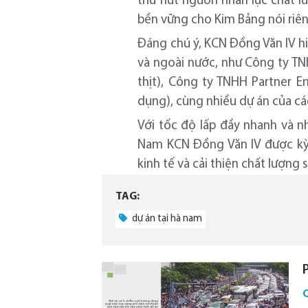
thu hút nguồn nhân lực chất l
bền vững cho Kim Bảng nói riên
Đáng chú ý, KCN Đồng Văn IV hi
và ngoài nước, như Công ty T
thịt), Công ty TNHH Partner 
dụng), cùng nhiều dự án của cá
Với tốc độ lấp đầy nhanh và n
Nam KCN Đồng Văn IV được kỳ 
kinh tế và cải thiện chất lượng
TAG:
dự án tại hà nam