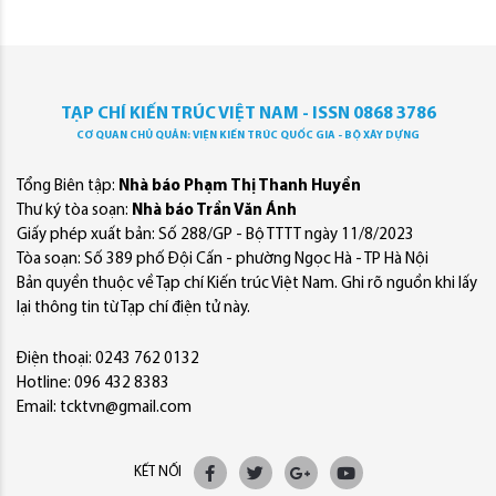
TẠP CHÍ KIẾN TRÚC VIỆT NAM - ISSN 0868 3786
CƠ QUAN CHỦ QUẢN: VIỆN KIẾN TRÚC QUỐC GIA - BỘ XÂY DỰNG
Tổng Biên tập:
Nhà báo Phạm Thị Thanh Huyền
Thư ký tòa soạn:
Nhà báo Trần Văn Ánh
Giấy phép xuất bản: Số 288/GP - Bộ TTTT ngày 11/8/2023
Tòa soạn: Số 389 phố Đội Cấn - phường Ngọc Hà - TP Hà Nội
Bản quyền thuộc về Tạp chí Kiến trúc Việt Nam. Ghi rõ nguồn khi lấy
lại thông tin từ Tạp chí điện tử này.
Điện thoại: 0243 762 0132
Hotline: 096 432 8383
Email: tcktvn@gmail.com
KẾT NỐI