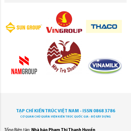
TẠP CHÍ KIẾN TRÚC VIỆT NAM - ISSN 0868 3786
CƠ QUAN CHỦ QUẢN: VIỆN KIẾN TRÚC QUỐC GIA - BỘ XÂY DỰNG
Tổng Biên tập:
Nhà báo Phạm Thị Thanh Huyền