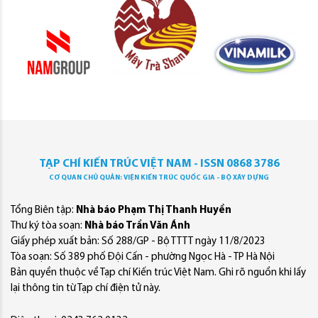
TẠP CHÍ KIẾN TRÚC VIỆT NAM - ISSN 0868 3786
CƠ QUAN CHỦ QUẢN: VIỆN KIẾN TRÚC QUỐC GIA - BỘ XÂY DỰNG
Tổng Biên tập:
Nhà báo Phạm Thị Thanh Huyền
Thư ký tòa soạn:
Nhà báo Trần Văn Ánh
Giấy phép xuất bản: Số 288/GP - Bộ TTTT ngày 11/8/2023
Tòa soạn: Số 389 phố Đội Cấn - phường Ngọc Hà - TP Hà Nội
Bản quyền thuộc về Tạp chí Kiến trúc Việt Nam. Ghi rõ nguồn khi lấy
lại thông tin từ Tạp chí điện tử này.