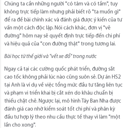
Chúng ta cần những người "có tâm và có tầm", tuy
không trực tiếp làm nhưng phải biết rõ "ta muốn gì"
để ra đề bài chính xác và đánh giá được ý kiến của tư
vấn một cách độc lập. Nói cách khác, đơn vị "vẽ
đường" hôm nay sẽ quyết định trực tiếp đến chi phí
và hiệu quả của "con đường thật" trong tương lai.
Bài học từ thế giới và "vết xe đổ" trong nước
Ngay cả tại các cường quốc phát triển, đường sắt
cao tốc không phải lúc nào cũng suôn sẻ. Dự án HS2
tại Anh là ví dụ về việc tổng mức đầu tư tăng liên tục
và phạm vi triển khai bị cắt xén do khâu chuẩn bị
thiếu chặt chẽ. Ngược lại, mô hình Tây Ban Nha được
đánh giá cao nhờ kiểm soát tốt chi phí và phân kỳ
đầu tư hợp lý theo nhu cầu thực tế thay vì làm "một
lần cho xong".