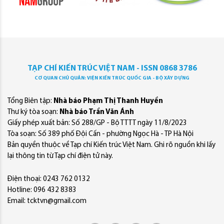
TẠP CHÍ KIẾN TRÚC VIỆT NAM - ISSN 0868 3786
CƠ QUAN CHỦ QUẢN: VIỆN KIẾN TRÚC QUỐC GIA - BỘ XÂY DỰNG
Tổng Biên tập:
Nhà báo Phạm Thị Thanh Huyền
Thư ký tòa soạn:
Nhà báo Trần Văn Ánh
Giấy phép xuất bản: Số 288/GP - Bộ TTTT ngày 11/8/2023
Tòa soạn: Số 389 phố Đội Cấn - phường Ngọc Hà - TP Hà Nội
Bản quyền thuộc về Tạp chí Kiến trúc Việt Nam. Ghi rõ nguồn khi lấy
lại thông tin từ Tạp chí điện tử này.
Điện thoại: 0243 762 0132
Hotline: 096 432 8383
Email: tcktvn@gmail.com