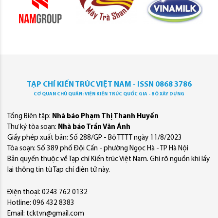
TẠP CHÍ KIẾN TRÚC VIỆT NAM - ISSN 0868 3786
CƠ QUAN CHỦ QUẢN: VIỆN KIẾN TRÚC QUỐC GIA - BỘ XÂY DỰNG
Tổng Biên tập:
Nhà báo Phạm Thị Thanh Huyền
Thư ký tòa soạn:
Nhà báo Trần Văn Ánh
Giấy phép xuất bản: Số 288/GP - Bộ TTTT ngày 11/8/2023
Tòa soạn: Số 389 phố Đội Cấn - phường Ngọc Hà - TP Hà Nội
Bản quyền thuộc về Tạp chí Kiến trúc Việt Nam. Ghi rõ nguồn khi lấy
lại thông tin từ Tạp chí điện tử này.
Điện thoại: 0243 762 0132
Hotline: 096 432 8383
Email: tcktvn@gmail.com