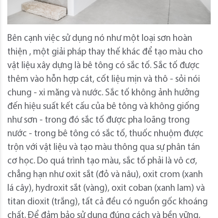
Bên cạnh việc sử dụng nó như một loại sơn hoàn
thiện , một giải pháp thay thế khác để tạo màu cho
vật liệu xây dựng là bê tông có sắc tố. Sắc tố được
thêm vào hỗn hợp cát, cốt liệu mịn và thô - sỏi nói
chung - xi măng và nước. Sắc tố không ảnh hưởng
đến hiệu suất kết cấu của bê tông và không giống
như sơn - trong đó sắc tố được pha loãng trong
nước - trong bê tông có sắc tố, thuốc nhuộm được
trộn với vật liệu và tạo màu thông qua sự phân tán
cơ học. Do quá trình tạo màu, sắc tố phải là vô cơ,
chẳng hạn như oxit sắt (đỏ và nâu), oxit crom (xanh
lá cây), hydroxit sắt (vàng), oxit coban (xanh lam) và
titan dioxit (trắng), tất cả đều có nguồn gốc khoáng
chất. Để đảm bảo sử dụng đúng cách và bền vững,