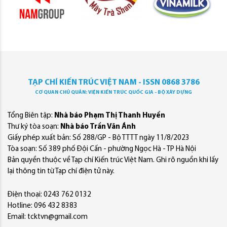
TẠP CHÍ KIẾN TRÚC VIỆT NAM - ISSN 0868 3786
CƠ QUAN CHỦ QUẢN: VIỆN KIẾN TRÚC QUỐC GIA - BỘ XÂY DỰNG
Tổng Biên tập:
Nhà báo Phạm Thị Thanh Huyền
Thư ký tòa soạn:
Nhà báo Trần Văn Ánh
Giấy phép xuất bản: Số 288/GP - Bộ TTTT ngày 11/8/2023
Tòa soạn: Số 389 phố Đội Cấn - phường Ngọc Hà - TP Hà Nội
Bản quyền thuộc về Tạp chí Kiến trúc Việt Nam. Ghi rõ nguồn khi lấy
lại thông tin từ Tạp chí điện tử này.
Điện thoại: 0243 762 0132
Hotline: 096 432 8383
Email: tcktvn@gmail.com