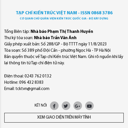
TẠP CHÍ KIẾN TRÚC VIỆT NAM - ISSN 0868 3786
CƠ QUAN CHỦ QUẢN: VIỆN KIẾN TRÚC QUỐC GIA - BỘ XÂY DỰNG
Tổng Biên tập:
Nhà báo Phạm Thị Thanh Huyền
Thư ký tòa soạn:
Nhà báo Trần Văn Ánh
Giấy phép xuất bản: Số 288/GP - Bộ TTTT ngày 11/8/2023
Tòa soạn: Số 389 phố Đội Cấn - phường Ngọc Hà - TP Hà Nội
Bản quyền thuộc về Tạp chí Kiến trúc Việt Nam. Ghi rõ nguồn khi lấy
lại thông tin từ Tạp chí điện tử này.
Điện thoại: 0243 762 0132
Hotline: 096 432 8383
Email: tcktvn@gmail.com
KẾT NỐI
XEM GIAO DIỆN TRÊN MÁY TÍNH