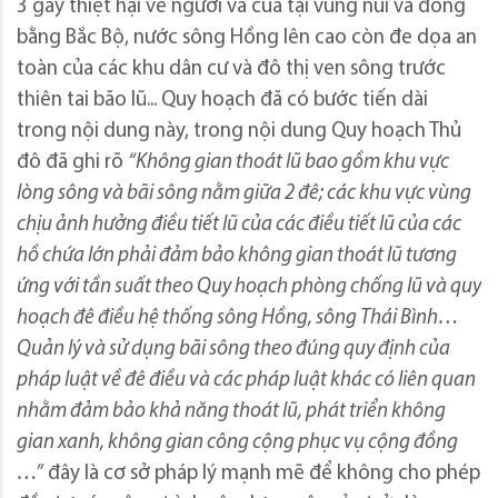
3 gây thiệt hại về người và của tại vùng núi và đồng
bằng Bắc Bộ, nước sông Hồng lên cao còn đe dọa an
toàn của các khu dân cư và đô thị ven sông trước
thiên tai bão lũ... Quy hoạch đã có bước tiến dài
trong nội dung này, trong nội dung Quy hoạch Thủ
đô đã ghi rõ
“Không gian thoát lũ bao gồm khu vực
lòng sông và bãi sông nằm giữa 2 đê; các khu vực vùng
chịu ảnh hưởng điều tiết lũ của các điều tiết lũ của các
hồ chứa lớn phải đảm bảo không gian thoát lũ tương
ứng với tần suất theo Quy hoạch phòng chống lũ và quy
hoạch đê điều hệ thống sông Hồng, sông Thái Bình…
Quản lý và sử dụng bãi sông theo đúng quy định của
pháp luật về đê điều và các pháp luật khác có liên quan
nhằm đảm bảo khả năng thoát lũ, phát triển không
gian xanh, không gian công cộng phục vụ cộng đồng
…”
đây là cơ sở pháp lý mạnh mẽ để không cho phép