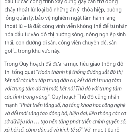
đầu tư các công trình xây dựng gây cản trở dòng
chảy thoát lũ; loại bỏ những ẩn ý thỏa hiệp, buông
lỏng quản lý, bảo vệ nghiêm ngặt làm hành lang
thoát lũ – là đất công vĩnh viễn không thể để tư nhân
hóa đầu tư vào đô thị hướng sông, nông nghiệp sinh
thái, con đường di sản, công viên chuyên đề, sân
golf... trong khu vực này.
Trong Quy hoạch đã đưa ra mục tiêu giao thông đô
thị tổng quát “
Hoàn thành hệ thống đường sắt đô thị
kết nối các khu tập trung dân cư, kết đô thị trung tâm
với trung tâm đô thị mới, kết nối Thủ đô với trung tâm
các tỉnh trong vùng”
. Quy hoạch Thủ đô cũng nhấn
mạnh
“Phát triển tầng số, hạ tầng khoa học công nghệ
và đổi mới sáng tạo đồng bộ, hiện đại, liên thông các cơ
sở dữ liệu lớn … tạo nền tảng phát triển chính quyền số,
xã hội số, công dân số và kinh tế số”
. Với mục tiêu rõ