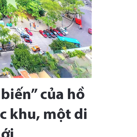
 biến” của hồ
c khu, một di
mới