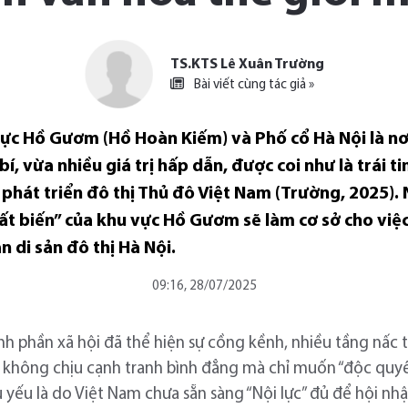
TS.KTS Lê Xuân Trường
Bài viết cùng tác giả »
ực Hồ Gươm (Hồ Hoàn Kiếm) và Phố cổ Hà Nội là nơi 
, vừa nhiều giá trị hấp dẫn, được coi như là trái t
 phát triển đô thị Thủ đô Việt Nam (Trường, 2025). 
bất biến” của khu vực Hồ Gươm sẽ làm cơ sở cho việ
 di sản đô thị Hà Nội.
09:16, 28/07/2025
nh phần xã hội đã thể hiện sự cồng kềnh, nhiều tầng nấc 
 không chịu cạnh tranh bình đẳng mà chỉ muốn “độc quyền
chủ yếu là do Việt Nam chưa sẵn sàng “Nội lực” đủ để hội nhậ