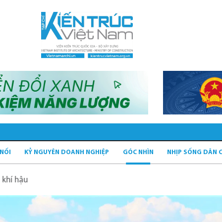
 NỐI
KỶ NGUYÊN DOANH NGHIỆP
GÓC NHÌN
NHỊP SỐNG DÂN 