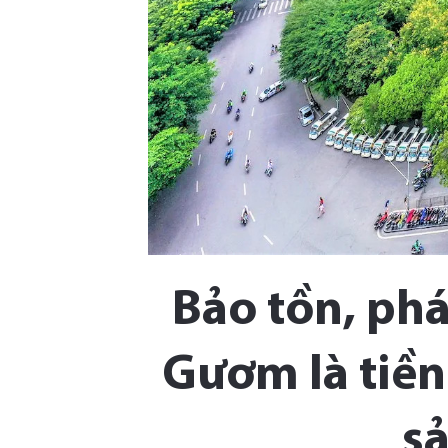
Bảo tồn, phá
Gươm là tiền
sả