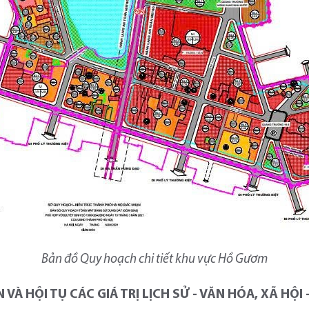
Bản đồ Quy hoạch chi tiết khu vực Hồ Gươm
VÀ HỘI TỤ CÁC GIÁ TRỊ LỊCH SỬ - VĂN HÓA, XÃ HỘI