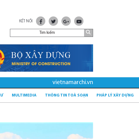
KẾT NỐI
vietnamarchi.vn
CƯ
MULTIMEDIA
THÔNG TIN TOÀ SOẠN
PHÁP LÝ XÂY DỰNG