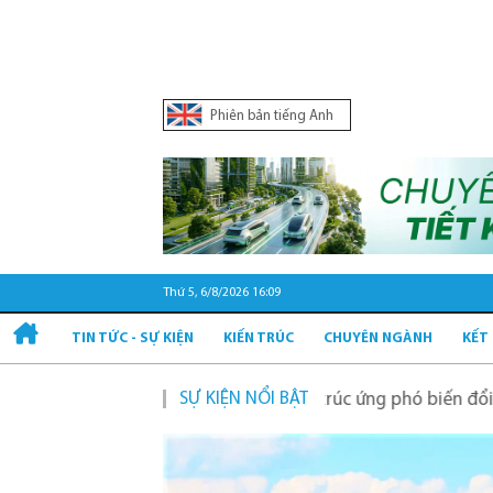
Phiên bản tiếng Anh
Thứ 5, 6/8/2026 16:09
TIN TỨC - SỰ KIỆN
KIẾN TRÚC
CHUYÊN NGÀNH
KẾT
SỰ KIỆN NỔI BẬT
vật liệu xanh trong kiến trúc ứng phó biến đổi khí hậu