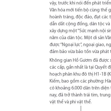
vậy, trước khi nói đến phát triể
Văn hóa mới tiến bộ cùng thế g
hoành tráng, độc đáo, đạt các 
dẫn dắt cộng đồng, dân tộc và 
xây dựng một “Sức mạnh nội sinh
năm của dân tộc. Một di sản Vă
được “Ngoại lực”, ngoại giao, ng
đảm bảo vừa bảo tồn vừa phát t
Không gian Hồ Gươm đã được xá
các cấp, gần nhất là tại Quyế
hoạch phân khu đô thị H1-1B (
Kiếm, bao gồm các phường: Hàng 
có khoảng 6.000 dân trên diện t
nay, đã trở thành trái tim, trun
vật thể và phi vật thể.