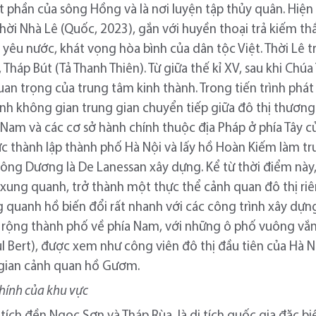
t phần của sông Hồng và là nơi luyện tập thủy quân. Hiện
hời Nhà Lê (Quốc, 2023), gắn với huyền thoại trả kiếm thầ
 yêu nước, khát vọng hòa bình của dân tộc Việt. Thời Lê 
háp Bút (Tả Thanh Thiên). Từ giữa thế kỉ XV, sau khi Chúa 
n trọng của trung tâm kinh thành. Trong tiến trình phát t
ành không gian trung gian chuyển tiếp giữa đô thị thương
a Nam và các cơ sở hành chính thuộc địa Pháp ở phía Tây 
ức thành lập thành phố Hà Nội và lấy hồ Hoàn Kiếm làm t
ng Dương là De Lanessan xây dựng. Kể từ thời điểm này
xung quanh, trở thành một thực thể cảnh quan đô thị riê
 quanh hồ biến đổi rất nhanh với các công trình xây dựn
ở rộng thành phố về phía Nam, với những ô phố vuông vắ
ul Bert), được xem như công viên đô thị đầu tiên của Hà 
 gian cảnh quan hồ Gươm.
hính của khu vực