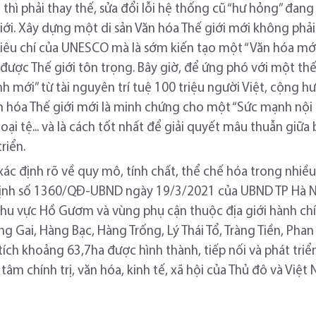
n thì phải thay thế, sửa đổi lỗi hệ thống cũ “hư hỏng” đang
iới. Xây dựng một di sản Văn hóa Thế giới mới không phả
tiêu chí của UNESCO mà là sớm kiến tạo một “Văn hóa mới
được Thế giới tôn trọng. Bây giờ, để ứng phó với một thế
 mới” từ tài nguyên trí tuệ 100 triệu người Việt, cộng hư
n hóa Thế giới mới là minh chứng cho một “Sức mạnh nội s
oại tệ... và là cách tốt nhất để giải quyết mâu thuẫn giữa
riển.
c định rõ về quy mô, tính chất, thể chế hóa trong nhiều
t định số 1360/QĐ-UBND ngày 19/3/2021 của UBND TP Hà N
Khu vực Hồ Gươm và vùng phụ cận thuộc địa giới hành c
Gai, Hàng Bạc, Hàng Trống, Lý Thái Tổ, Tràng Tiền, Phan 
ích khoảng 63,7ha được hình thành, tiếp nối và phát triể
g tâm chính trị, văn hóa, kinh tế, xã hội của Thủ đô và Việt