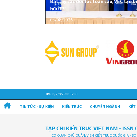
Bắt tay các đối tác toàn cầu, VEC tạo 
hữu IP”
03/08/2026
Thứ 6, 7/8/2026 12:01
TIN TỨC - SỰ KIỆN
KIẾN TRÚC
CHUYÊN NGÀNH
KẾT
TẠP CHÍ KIẾN TRÚC VIỆT NAM - ISSN 
CƠ QUAN CHỦ QUẢN: VIỆN KIẾN TRÚC QUỐC GIA - B