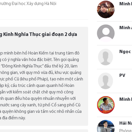
Minh
Trường Đại học Xây dựng Hà Nội
Minh 
g Kinh Nghĩa Thục giai đoạn 2 dựa
Ngọc 
p mình bên hồ Hoàn Kiếm tại trung tâm đô
g có ý nghĩa văn hóa đặc biệt. Tên gọi quảng
“Đông Kinh Nghĩa Thục” đầu thế kỷ 20, làm
 không gian, với quy mô vừa đủ, khu vực quảng
PV
 vực phố Cũ (khu phố Pháp), tạo nên một cảnh
hập kỷ, cấu trúc cảnh quan quanh hồ Hoàn
 gắn với kiểm soát chặt chẽ quy mô công
cảnh quan đều hòa quyện nhuần nhuyễn với
Minh 
nước sang cây xanh, từ phố Cổ sang phố Cũ
 quyện không gian và tầm vóc nhỏ nhắn của
 địa điểm này.
Hải 
Phóng 