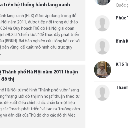
ựa trên hệ thống hành lang xanh
Quốc g
 hành lang xanh (HLX) được áp dụng trong đồ
Phúc 
 Nội năm 2011, được tiếp nối trong dự thảo
024 và Quy hoạch Thủ đô Hà Nội giai đoạn
nh HLX là “chiến lược” để thúc đẩy phát triển
hậu (BĐKH). Bài báo nghiên cứu tổng kết cơ sở
Bình 
hị bền vững, đề xuất mô hình cấu trúc quy
.
KTS T
hị Thành phố Hà Nội năm 2011 thuận
 đô thị
Than
phố Hà Nội từ mô hình “Thành phố vườn” sang
ng “mạng lưới đô thị linh hoạt” thuận theo tự
ác đề xuất điều chỉnh chắc chắn là một liệu
g các “mạch phát triển” và tạo ra “trường cảm
g và dẫn dắt của Thủ đô cho các đô thị Việt