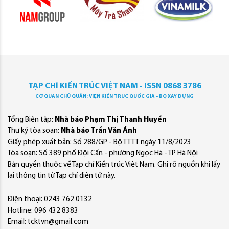
TẠP CHÍ KIẾN TRÚC VIỆT NAM - ISSN 0868 3786
CƠ QUAN CHỦ QUẢN: VIỆN KIẾN TRÚC QUỐC GIA - BỘ XÂY DỰNG
Tổng Biên tập:
Nhà báo Phạm Thị Thanh Huyền
Thư ký tòa soạn:
Nhà báo Trần Văn Ánh
Giấy phép xuất bản: Số 288/GP - Bộ TTTT ngày 11/8/2023
Tòa soạn: Số 389 phố Đội Cấn - phường Ngọc Hà - TP Hà Nội
Bản quyền thuộc về Tạp chí Kiến trúc Việt Nam. Ghi rõ nguồn khi lấy
lại thông tin từ Tạp chí điện tử này.
Điện thoại: 0243 762 0132
Hotline: 096 432 8383
Email: tcktvn@gmail.com