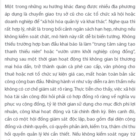
Một trong những xu hướng khác đang được nhiều địa phương
áp dụng là chuyển giao trụ sở cũ cho các tổ chức xã hội hoặc
doanh nghiệp để “xã hội hóa quản lý và khai thác”. Nghe qua thì
rất hợp lý, nhất là trong bối cảnh ngân sách hạn hẹp, nhưng nếu
không kiểm soát chặt, mô hình này rất dễ bị biến tướng. Không
thiếu trường hợp ban đầu khai báo là làm “trung tâm sáng tạo
thanh thiếu niên” hoặc “vườn ươm khởi nghiệp cộng đồng”,
nhưng sau một thời gian hoạt động thì không gian bị thương
mại hóa dần, trở thành quán cà phê cao cấp, văn phòng cho
thuê hoặc nơi tổ chức sự kiện giá cao, mất hoàn toàn bản sắc
công cộng ban đầu. Những hành vi như vậy diễn ra âm thầm nếu
không có cơ chế giám sát rõ ràng. Thực tiễn cho thấy, việc xã hội
hóa tài sản công đòi hỏi phải có hợp đồng rõ ràng về nghĩa vụ
phục vụ cộng đồng, tỷ lệ thời gian sử dụng cho mục đích phi lợi
nhuận, công khai hoạt động và tài chính định kỳ. Bên cạnh đó,
cần có một hội đồng giám sát độc lập, bao gồm đại diện cộng
đồng và chính quyền, có quyền phản ánh, kiểm tra, thậm chí thu
hồi quyền quản lý khi cần thiết. Nếu không kiểm soát ngay từ