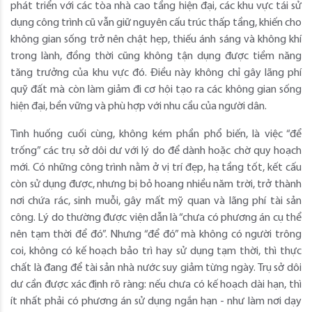
phát triển với các tòa nhà cao tầng hiện đại, các khu vực tái sử
dụng công trình cũ vẫn giữ nguyên cấu trúc thấp tầng, khiến cho
không gian sống trở nên chật hẹp, thiếu ánh sáng và không khí
trong lành, đồng thời cũng không tận dụng được tiềm năng
tăng trưởng của khu vực đó. Điều này không chỉ gây lãng phí
quỹ đất mà còn làm giảm đi cơ hội tạo ra các không gian sống
hiện đại, bền vững và phù hợp với nhu cầu của người dân.
Tình huống cuối cùng, không kém phần phổ biến, là việc “để
trống” các trụ sở dôi dư với lý do để dành hoặc chờ quy hoạch
mới. Có những công trình nằm ở vị trí đẹp, hạ tầng tốt, kết cấu
còn sử dụng được, nhưng bị bỏ hoang nhiều năm trời, trở thành
nơi chứa rác, sinh muỗi, gây mất mỹ quan và lãng phí tài sản
công. Lý do thường được viện dẫn là “chưa có phương án cụ thể
nên tạm thời để đó”. Nhưng “để đó” mà không có người trông
coi, không có kế hoạch bảo trì hay sử dụng tạm thời, thì thực
chất là đang để tài sản nhà nước suy giảm từng ngày. Trụ sở dôi
dư cần được xác định rõ ràng: nếu chưa có kế hoạch dài hạn, thì
ít nhất phải có phương án sử dụng ngắn hạn - như làm nơi dạy