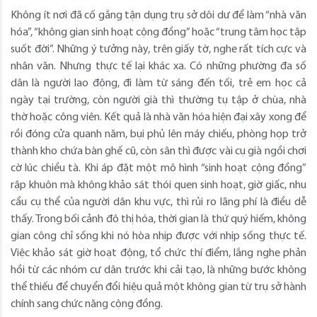
Không ít nơi đã cố gắng tận dụng trụ sở dôi dư để làm “nhà văn
hóa”, “không gian sinh hoạt cộng đồng” hoặc “trung tâm học tập
suốt đời”. Những ý tưởng này, trên giấy tờ, nghe rất tích cực và
nhân văn. Nhưng thực tế lại khác xa. Có những phường đa số
dân là người lao động, đi làm từ sáng đến tối, trẻ em học cả
ngày tại trường, còn người già thì thường tụ tập ở chùa, nhà
thờ hoặc công viên. Kết quả là nhà văn hóa hiện đại xây xong để
rồi đóng cửa quanh năm, bụi phủ lên máy chiếu, phòng họp trở
thành kho chứa bàn ghế cũ, còn sân thì được vài cụ già ngồi chơi
cờ lúc chiều tà. Khi áp đặt một mô hình “sinh hoạt cộng đồng”
rập khuôn mà không khảo sát thói quen sinh hoạt, giờ giấc, nhu
cầu cụ thể của người dân khu vực, thì rủi ro lãng phí là điều dễ
thấy. Trong bối cảnh đô thị hóa, thời gian là thứ quý hiếm, không
gian công chỉ sống khi nó hòa nhịp được với nhịp sống thực tế.
Việc khảo sát giờ hoạt động, tổ chức thí điểm, lắng nghe phản
hồi từ các nhóm cư dân trước khi cải tạo, là những bước không
thể thiếu để chuyển đổi hiệu quả một không gian từ trụ sở hành
chính sang chức năng cộng đồng.