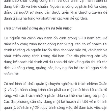
đảm bảo chất lượng công trình và quá trình vận hành diễn ra
đúng tiến độ và tiêu chuẩn. Ngoài ra, công cụ phản hồi từ cộng
đồng và người sử dụng cần được triển khai thường xuyên để
đánh giá sự hài lòng và phát hiện các vấn đề kịp thời.
Tiêu chí về khả năng duy trì và bền vững
Có nguồn tài chính vận hành ổn định trong 5-10 năm tới: Để
đảm bảo công trình hoạt động bền vững, cần có kế hoạch tài
chính rõ ràng và nguồn lực ổn định cho việc bảo trì, vận hành và
phát triển công trình trong dài hạn. Các địa phương cần xây
dựng kế hoạch tài chính với dự toán chi tiết về nguồn thu từ các
dịch vụ công cộng, quảng cáo, hay nguồn hỗ trợ từ ngân sách
nhà nước.
Có mô hình tổ chức quản lý chuyên nghiệp, rõ trách nhiệm: Quản
lý và vận hành công trình cần phải có một mô hình tổ chức rõ
ràng, với các trách nhiệm phân chia cụ thể cho từng bộ phận.
Các địa phương cần xây dựng một kế hoạch chi tiết về mô hình
quản lý, từ nhân sự đến quy trình công việc, để đảm bảo việc vận