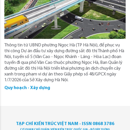
Thông tin từ UBND phường Ngọc Hà (TP Hà Nội), để phục vụ
thi công Dự án đầu tư xây dựng đường sắt đô thị Thành phố Hà
Nội, tuyến số 5 (Văn Cao - Ngọc Khánh - Láng - Hòa Lạc) đoạn
tuyến đi qua phố Văn Cao thuộc phường Ngọc Hà, Ban Quản lý
đường sắt đô thị Hà Nội triển khai phương án dịch chuyển cây
xanh trong phạm vi dự án theo Giấy phép số 48/GPCX ngày
1/7/2026 của Sở Xây dựng Hà Nội.
Quy hoạch - Xây dựng
TẠP CHÍ KIẾN TRÚC VIỆT NAM - ISSN 0868 3786
CƠ QUAN CHỦ QUẢN: VIỆN KIẾN TRÚC QUỐC GIA - BỘ XÂY DỰNG