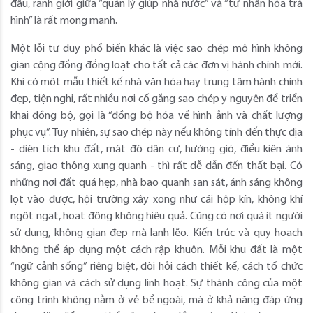
đầu, ranh giới giữa “quản lý giúp nhà nước” và “tư nhân hóa trá
hình” là rất mong manh.
Một lỗi tư duy phổ biến khác là việc sao chép mô hình không
gian cộng đồng đồng loạt cho tất cả các đơn vị hành chính mới.
Khi có một mẫu thiết kế nhà văn hóa hay trung tâm hành chính
đẹp, tiện nghi, rất nhiều nơi cố gắng sao chép y nguyên để triển
khai đồng bộ, gọi là “đồng bộ hóa về hình ảnh và chất lượng
phục vụ”. Tuy nhiên, sự sao chép này nếu không tính đến thực địa
- diện tích khu đất, mật độ dân cư, hướng gió, điều kiện ánh
sáng, giao thông xung quanh - thì rất dễ dẫn đến thất bại. Có
những nơi đất quá hẹp, nhà bao quanh san sát, ánh sáng không
lọt vào được, hội trường xây xong như cái hộp kín, không khí
ngột ngạt, hoạt động không hiệu quả. Cũng có nơi quá ít người
sử dụng, không gian đẹp mà lạnh lẽo. Kiến trúc và quy hoạch
không thể áp dụng một cách rập khuôn. Mỗi khu đất là một
“ngữ cảnh sống” riêng biệt, đòi hỏi cách thiết kế, cách tổ chức
không gian và cách sử dụng linh hoạt. Sự thành công của một
công trình không nằm ở vẻ bề ngoài, mà ở khả năng đáp ứng