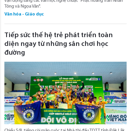
vận động sáng tác văn học nghệ thuật "Phật hoàng Trần Nhân
Tông và Ngọa Vân".
Văn hóa - Giáo dục
Tiếp sức thế hệ trẻ phát triển toàn
diện ngay từ những sân chơi học
đường
Chiều 5/8, tiếng còi mãn cuộc tại Nhà thi đấu TDTT tỉnh Đắk Lắk