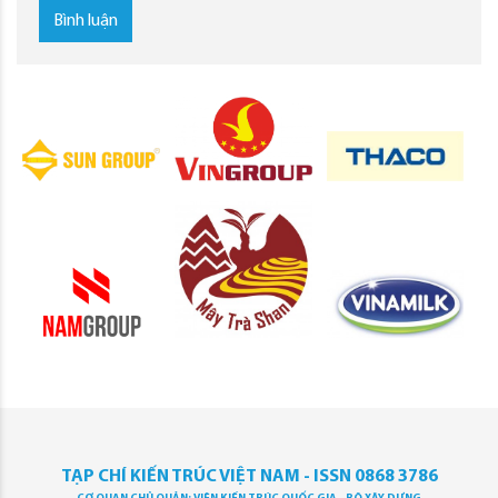
Bình luận
TẠP CHÍ KIẾN TRÚC VIỆT NAM - ISSN 0868 3786