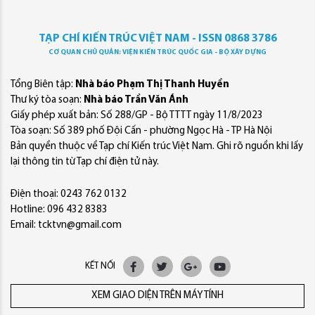
TẠP CHÍ KIẾN TRÚC VIỆT NAM - ISSN 0868 3786
CƠ QUAN CHỦ QUẢN: VIỆN KIẾN TRÚC QUỐC GIA - BỘ XÂY DỰNG
Tổng Biên tập:
Nhà báo Phạm Thị Thanh Huyền
Thư ký tòa soạn:
Nhà báo Trần Văn Ánh
Giấy phép xuất bản: Số 288/GP - Bộ TTTT ngày 11/8/2023
Tòa soạn: Số 389 phố Đội Cấn - phường Ngọc Hà - TP Hà Nội
Bản quyền thuộc về Tạp chí Kiến trúc Việt Nam. Ghi rõ nguồn khi lấy
lại thông tin từ Tạp chí điện tử này.
Điện thoại: 0243 762 0132
Hotline: 096 432 8383
Email: tcktvn@gmail.com
KẾT NỐI
XEM GIAO DIỆN TRÊN MÁY TÍNH