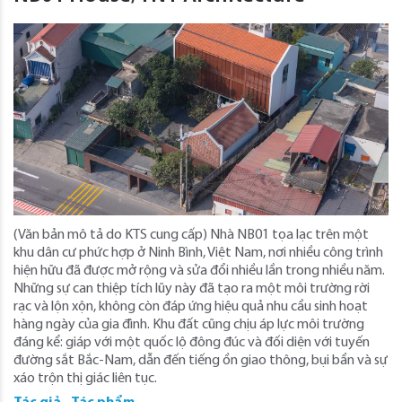
(Văn bản mô tả do KTS cung cấp) Nhà NB01 tọa lạc trên một
khu dân cư phức hợp ở Ninh Bình, Việt Nam, nơi nhiều công trình
hiện hữu đã được mở rộng và sửa đổi nhiều lần trong nhiều năm.
Những sự can thiệp tích lũy này đã tạo ra một môi trường rời
rạc và lộn xộn, không còn đáp ứng hiệu quả nhu cầu sinh hoạt
hàng ngày của gia đình. Khu đất cũng chịu áp lực môi trường
đáng kể: giáp với một quốc lộ đông đúc và đối diện với tuyến
đường sắt Bắc-Nam, dẫn đến tiếng ồn giao thông, bụi bẩn và sự
xáo trộn thị giác liên tục.