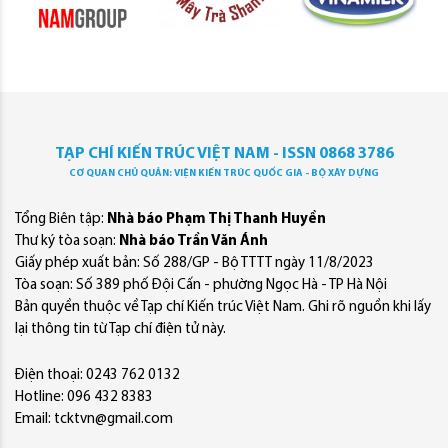
TẠP CHÍ KIẾN TRÚC VIỆT NAM - ISSN 0868 3786
CƠ QUAN CHỦ QUẢN: VIỆN KIẾN TRÚC QUỐC GIA - BỘ XÂY DỰNG
Tổng Biên tập:
Nhà báo Phạm Thị Thanh Huyền
Thư ký tòa soạn:
Nhà báo Trần Văn Ánh
Giấy phép xuất bản: Số 288/GP - Bộ TTTT ngày 11/8/2023
Tòa soạn: Số 389 phố Đội Cấn - phường Ngọc Hà - TP Hà Nội
Bản quyền thuộc về Tạp chí Kiến trúc Việt Nam. Ghi rõ nguồn khi lấy
lại thông tin từ Tạp chí điện tử này.
Điện thoại: 0243 762 0132
Hotline: 096 432 8383
Email: tcktvn@gmail.com