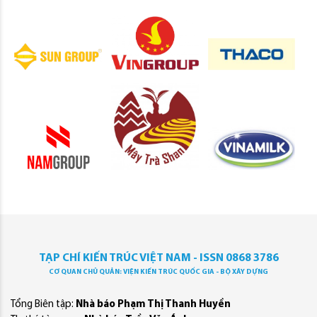
TẠP CHÍ KIẾN TRÚC VIỆT NAM - ISSN 0868 3786
CƠ QUAN CHỦ QUẢN: VIỆN KIẾN TRÚC QUỐC GIA - BỘ XÂY DỰNG
Tổng Biên tập:
Nhà báo Phạm Thị Thanh Huyền