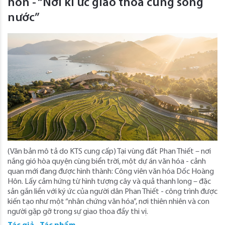
hôn - “Nơi kí ức giao thoa cùng sóng
nước”
(Văn bản mô tả do KTS cung cấp) Tại vùng đất Phan Thiết – nơi
nắng gió hòa quyện cùng biển trời, một dự án văn hóa - cảnh
quan mới đang được hình thành: Công viên văn hóa Dốc Hoàng
Hôn. Lấy cảm hứng từ hình tượng cây và quả thanh long – đặc
sản gắn liền với ký ức của người dân Phan Thiết - công trình được
kiến tạo như một “nhân chứng văn hóa”, nơi thiên nhiên và con
người gặp gỡ trong sự giao thoa đầy thi vị.