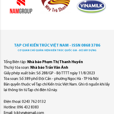
TẠP CHÍ KIẾN TRÚC VIỆT NAM - ISSN 0868 3786
CƠ QUAN CHỦ QUẢN: VIỆN KIẾN TRÚC QUỐC GIA - BỘ XÂY DỰNG
Tổng Biên tập:
Nhà báo Phạm Thị Thanh Huyền
Thư ký tòa soạn:
Nhà báo Trần Văn Ánh
Giấy phép xuất bản: Số 288/GP - Bộ TTTT ngày 11/8/2023
Tòa soạn: Số 389 phố Đội Cấn - phường Ngọc Hà - TP Hà Nội
Bản quyền thuộc về Tạp chí Kiến trúc Việt Nam. Ghi rõ nguồn khi lấy
lại thông tin từ Tạp chí điện tử này.
Điện thoại: 0243 762 0132
Hotline: 096 432 8383
Email: tcktvn@gmail.com